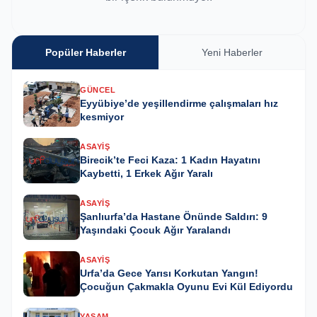
Popüler Haberler
Yeni Haberler
GÜNCEL
Eyyübiye’de yeşillendirme çalışmaları hız
kesmiyor
ASAYIŞ
Birecik’te Feci Kaza: 1 Kadın Hayatını
Kaybetti, 1 Erkek Ağır Yaralı
ASAYIŞ
Şanlıurfa’da Hastane Önünde Saldırı: 9
Yaşındaki Çocuk Ağır Yaralandı
ASAYIŞ
Urfa’da Gece Yarısı Korkutan Yangın!
Çocuğun Çakmakla Oyunu Evi Kül Ediyordu
YAŞAM