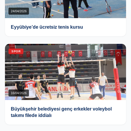
24/04/2026
Eyyübiye’de ücretsiz tenis kursu
SPOR
16/04/2026
Büyükşehir belediyesi genç erkekler voleybol
takımı filede iddialı