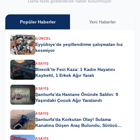
Daha fazla gösterilecek haber bulunmuyor.
Popüler Haberler
Yeni Haberler
GÜNCEL
Eyyübiye’de yeşillendirme çalışmaları hız
kesmiyor
ASAYIŞ
Birecik’te Feci Kaza: 1 Kadın Hayatını
Kaybetti, 1 Erkek Ağır Yaralı
ASAYIŞ
Şanlıurfa’da Hastane Önünde Saldırı: 9
Yaşındaki Çocuk Ağır Yaralandı
ASAYIŞ
Şanlıurfa'da Korkutan Olay! Sulama
Kanalına Düşen Araç Bulundu, Sürücü
Kayıp
ASAYIŞ