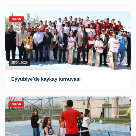
SPOR
25/04/2026
Eyyübiye’de kaykay turnuvası
SPOR