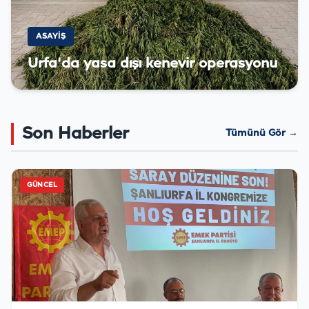
ASAYIŞ
Urfa'da yasa dışı kenevir operasyonu
Son Haberler
Tümünü Gör →
GÜNCEL