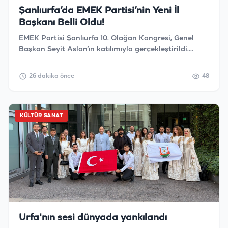
Şanlıurfa’da EMEK Partisi’nin Yeni İl
Başkanı Belli Oldu!
EMEK Partisi Şanlıurfa 10. Olağan Kongresi, Genel
Başkan Seyit Aslan’ın katılımıyla gerçekleştirildi.
Kongrede yapılan seçim sonucunda Cemalettin
Özden, EMEK Partisi Şanlıurfa İl Başkanı olarak
26 dakika önce
48
seçildi.
KÜLTÜR SANAT
Urfa'nın sesi dünyada yankılandı