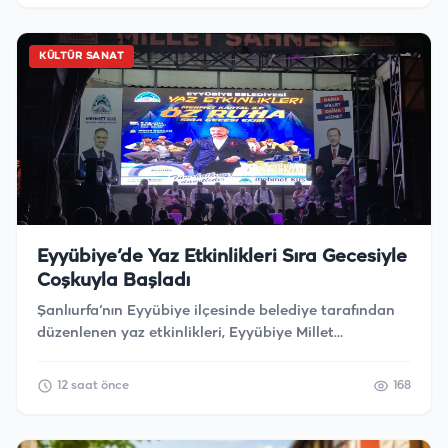
kararlılıkla sürdürüldüğünü bildirdi.
KÜLTÜR SANAT
Eyyübiye’de Yaz Etkinlikleri Sıra Gecesiyle
Coşkuyla Başladı
Şanlıurfa’nın Eyyübiye ilçesinde belediye tarafından
düzenlenen yaz etkinlikleri, Eyyübiye Millet
Bahçesi’nde gerçekleştirilen sıra gecesi programıyla
coşkulu bir şekilde başladı.
12 saat önce
168