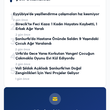
1
Eyyübiye’de yeşillendirme çalışmaları hız kesmiyor
2 gün önce
2
Birecik’te Feci Kaza: 1 Kadın Hayatını Kaybetti, 1
Erkek Ağır Yaralı
2 gün önce
3
Şanlıurfa’da Hastane Önünde Saldırı: 9 Yaşındaki
Çocuk Ağır Yaralandı
2 gün önce
4
Urfa’da Gece Yarısı Korkutan Yangın! Çocuğun
Çakmakla Oyunu Evi Kül Ediyordu
2 gün önce
5
Vali Şıldak Açıkladı: Şanlıurfa’nın Doğal
Zenginlikleri İçin Yeni Projeler Geliyor
1 gün önce