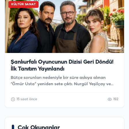
KÜLTÜR SANAT
Şanlıurfalı Oyuncunun Dizisi Geri Döndü!
İlk Tanıtım Yayınlandı
Bütçe sorunları nedeniyle bir süre askıya alınan
“Ömür Usta” yeniden sete çıktı. Nurgül Yeşilçay ve
Şanlıurfalı oyuncu Bülent İnal’ın başrollerini paylaştığı
dizinin ilk tanıtımı izleyiciyle buluştu.
15 saat önce
192
Çok Okunanlar