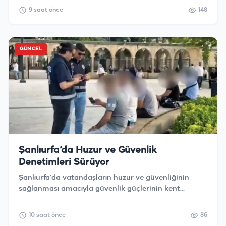
9 saat önce
148
GÜNCEL
Şanlıurfa’da Huzur ve Güvenlik
Denetimleri Sürüyor
Şanlıurfa’da vatandaşların huzur ve güvenliğinin
sağlanması amacıyla güvenlik güçlerinin kent
genelindeki çalışmaları aralıksız devam ediyor.
Şanlıurfa Valisi Hasan Şıldak, kentte asayiş ve
10 saat önce
86
güvenliğin korunmasına yönelik denetimlerin