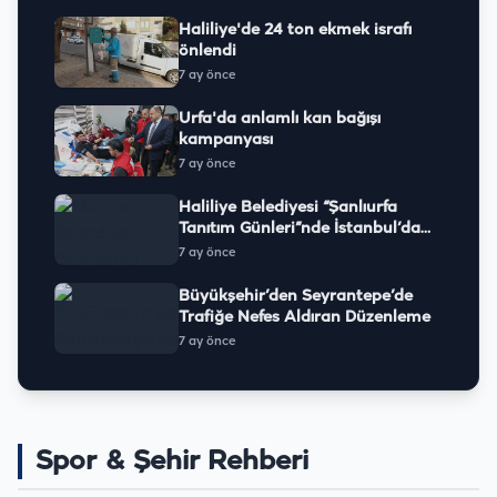
Haliliye'de 24 ton ekmek israfı
önlendi
7 ay önce
Urfa'da anlamlı kan bağışı
kampanyası
7 ay önce
Haliliye Belediyesi “Şanlıurfa
Tanıtım Günleri”nde İstanbul’da
Yerini Aldı
7 ay önce
Büyükşehir’den Seyrantepe’de
Trafiğe Nefes Aldıran Düzenleme
7 ay önce
Spor & Şehir Rehberi