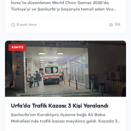
İsveç’te düzenlenen World Choir Games 2026’da
Türkiye’yi ve Şanlıurfa’yı başarıyla temsil eden Vox
Humanis Çoksesli Koro Topluluğu, kendi
kategorisinde en yüksek puanı alarak dünya
9 saat önce
106
birinciliğini elde etti.
ASAYIŞ
Urfa’da Trafik Kazası: 3 Kişi Yaralandı
Şanlıurfa’nın Karaköprü ilçesine bağlı Ali Baba
Mahallesi’nde trafik kazası meydana geldi. Kazada 3
kişi yaralandı.