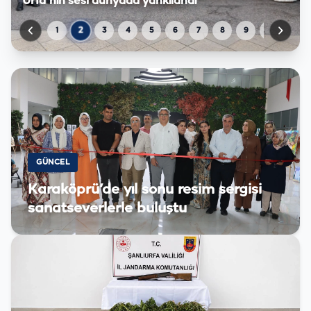
Urfa'nın sesi dünyada yankılandı
17:58
Şanlıurfalı Oyuncunun
2
1
3
4
5
6
7
8
9
10
11
GÜNCEL
Karaköprü’de yıl sonu resim sergisi
sanatseverlerle buluştu