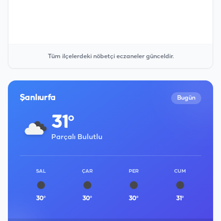
Tüm ilçelerdeki nöbetçi eczaneler günceldir.
Şanlıurfa
Bugün
31°
Parçalı Bulutlu
SAL
ÇAR
PER
CUM
30°
30°
30°
31°