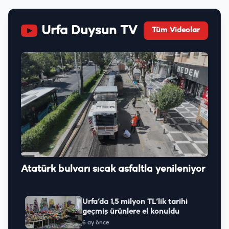
Urfa Duysun TV
Tüm Videolar
Atatürk bulvarı sıcak asfaltla yenileniyor
Urfa’da 1,5 milyon TL’lik tarihi
geçmiş ürünlere el konuldu
6 ay önce