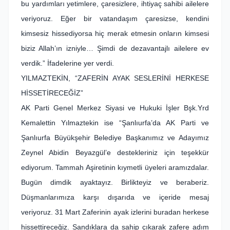
bu yardımları yetimlere, çaresizlere, ihtiyaç sahibi ailelere
veriyoruz. Eğer bir vatandaşım çaresizse, kendini
kimsesiz hissediyorsa hiç merak etmesin onların kimsesi
biziz Allah’ın izniyle… Şimdi de dezavantajlı ailelere ev
verdik.” İfadelerine yer verdi.
YILMAZTEKİN, “ZAFERİN AYAK SESLERİNİ HERKESE
HİSSETİRECEĞİZ”
AK Parti Genel Merkez Siyasi ve Hukuki İşler Bşk.Yrd
Kemalettin Yılmaztekin ise “Şanlıurfa’da AK Parti ve
Şanlıurfa Büyükşehir Belediye Başkanımız ve Adayımız
Zeynel Abidin Beyazgül’e destekleriniz için teşekkür
ediyorum. Tammah Aşiretinin kıymetli üyeleri aramızdalar.
Bugün dimdik ayaktayız. Birlikteyiz ve beraberiz.
Düşmanlarımıza karşı dışarıda ve içeride mesaj
veriyoruz. 31 Mart Zaferinin ayak izlerini buradan herkese
hissettireceğiz. Sandıklara da sahip çıkarak zafere adım