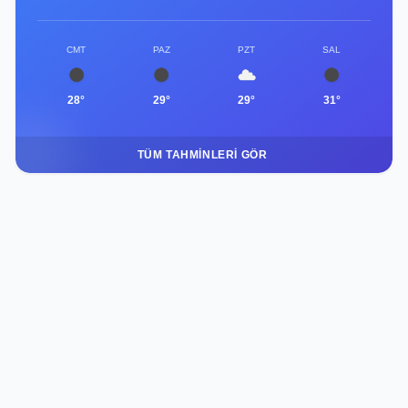
CMT
PAZ
PZT
SAL
28°
29°
29°
31°
TÜM TAHMINLERI GÖR