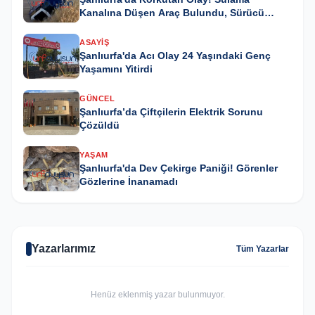
Kanalına Düşen Araç Bulundu, Sürücü
Kayıp
ASAYIŞ
Şanlıurfa'da Acı Olay 24 Yaşındaki Genç
Yaşamını Yitirdi
GÜNCEL
Şanlıurfa’da Çiftçilerin Elektrik Sorunu
Çözüldü
YAŞAM
Şanlıurfa'da Dev Çekirge Paniği! Görenler
Gözlerine İnanamadı
Yazarlarımız
Tüm Yazarlar
Henüz eklenmiş yazar bulunmuyor.