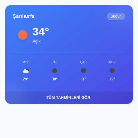
Şanlıurfa
Bugün
34°
Açık
PZT
SAL
ÇAR
PER
29°
30°
31°
29°
TÜM TAHMINLERI GÖR