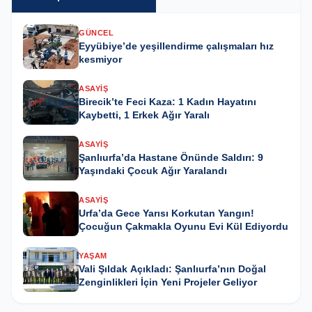
GÜNCEL
Eyyübiye’de yeşillendirme çalışmaları hız
kesmiyor
ASAYIŞ
Birecik’te Feci Kaza: 1 Kadın Hayatını
Kaybetti, 1 Erkek Ağır Yaralı
ASAYIŞ
Şanlıurfa’da Hastane Önünde Saldırı: 9
Yaşındaki Çocuk Ağır Yaralandı
ASAYIŞ
Urfa’da Gece Yarısı Korkutan Yangın!
Çocuğun Çakmakla Oyunu Evi Kül Ediyordu
YAŞAM
Vali Şıldak Açıkladı: Şanlıurfa’nın Doğal
Zenginlikleri İçin Yeni Projeler Geliyor