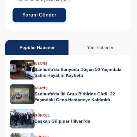
Yorum Gönder
Popüler Haberler
Yeni Haberler
ASAYIŞ
Şanlıurfa'da Banyoda Düşen 50 Yaşındaki
Şahıs Hayatını Kaybetti
ASAYIŞ
Şanlıurfa'da İki Grup Birbirine Girdi: 22
Yaşındaki Genç Hastaneye Kaldırıldı
GÜNCEL
Başkan Gülpınar Hilvan’da
GÜNCEL