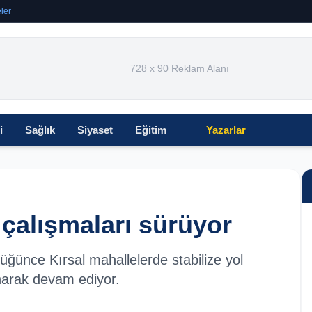
ler
728 x 90 Reklam Alanı
i
Sağlık
Siyaset
Eğitim
Yazarlar
 çalışmaları sürüyor
üğünce Kırsal mahallelerde stabilize yol
narak devam ediyor.