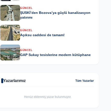
GÜNCEL
ŞUSKİ’den Bozova’ya güçlü kanalizasyon
yatırımı
GÜNCEL
Açıksu caddesi de tamam!
GÜNCEL
GAP Sukay tesislerine modern kütüphane
Yazarlarımız
Tüm Yazarlar
Henüz eklenmiş yazar bulunmuyor.