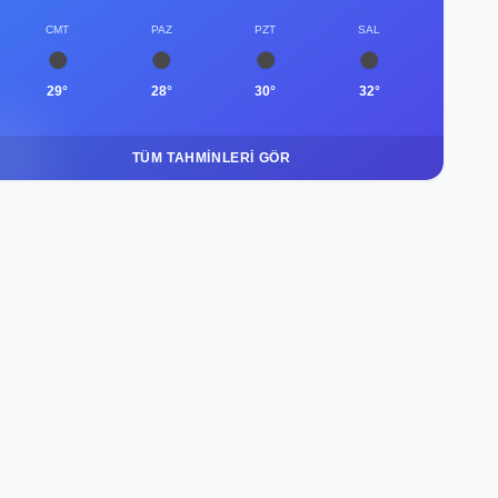
CMT
PAZ
PZT
SAL
29°
28°
30°
32°
TÜM TAHMINLERI GÖR