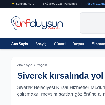
Şanlıurfa 40°C
|
6 Ağustos 2026, Perşembe
|
Nöbetçi Eczane
Ana Sayfa
Asayiş
Güncel
Yaşam
Ekonom
Ana Sayfa
/
Yaşam
Siverek kırsalında yol
Siverek Belediyesi Kırsal Hizmetler Müdürl
çalışmaları mevsim şartları göz önüne alı