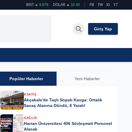
BIST
▲ 9.876
DOLAR
▲ 32.40
FB
TW
IG
YT
Giriş Yap
Popüler Haberler
Yeni Haberler
ASAYIŞ
Akçakale'de Taşlı Sopalı Kavga: Ortalık
Savaş Alanına Döndü, 6 Yaralı!
SAĞLIK
Harran Üniversitesi 406 Sözleşmeli Personel
Alacak