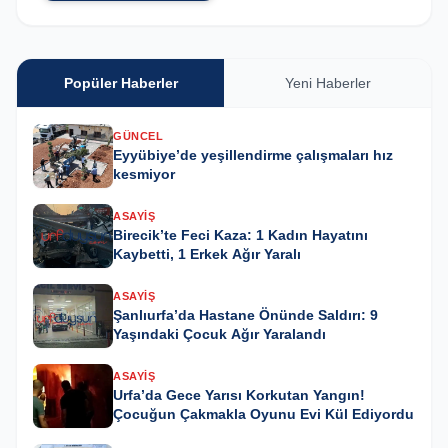
Popüler Haberler
Yeni Haberler
GÜNCEL
Eyyübiye’de yeşillendirme çalışmaları hız
kesmiyor
ASAYIŞ
Birecik’te Feci Kaza: 1 Kadın Hayatını
Kaybetti, 1 Erkek Ağır Yaralı
ASAYIŞ
Şanlıurfa’da Hastane Önünde Saldırı: 9
Yaşındaki Çocuk Ağır Yaralandı
ASAYIŞ
Urfa’da Gece Yarısı Korkutan Yangın!
Çocuğun Çakmakla Oyunu Evi Kül Ediyordu