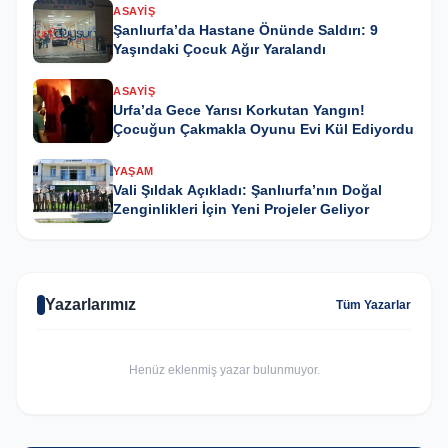
ASAYIŞ
Şanlıurfa’da Hastane Önünde Saldırı: 9
Yaşındaki Çocuk Ağır Yaralandı
ASAYIŞ
Urfa’da Gece Yarısı Korkutan Yangın!
Çocuğun Çakmakla Oyunu Evi Kül Ediyordu
YAŞAM
Vali Şıldak Açıkladı: Şanlıurfa’nın Doğal
Zenginlikleri İçin Yeni Projeler Geliyor
Yazarlarımız
Tüm Yazarlar
Henüz eklenmiş yazar bulunmuyor.