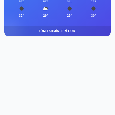
PAZ
PZT
SAL
ÇAR
32°
29°
29°
30°
TÜM TAHMINLERI GÖR