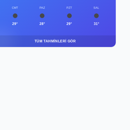
CMT
PAZ
PZT
SAL
29°
28°
29°
31°
TÜM TAHMINLERI GÖR