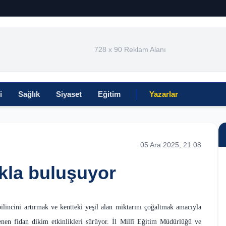
728 x 90 Reklam Alanı
i
Sağlık
Siyaset
Eğitim
Yazarlar
05 Ara 2025, 21:08
akla buluşuyor
ilincini artırmak ve kentteki yeşil alan miktarını çoğaltmak amacıyla
enen fidan dikim etkinlikleri sürüyor. İl Millî Eğitim Müdürlüğü ve