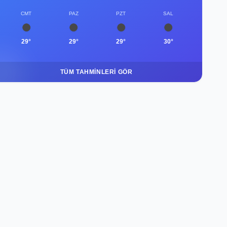
CMT
PAZ
PZT
SAL
29°
29°
29°
30°
TÜM TAHMINLERI GÖR