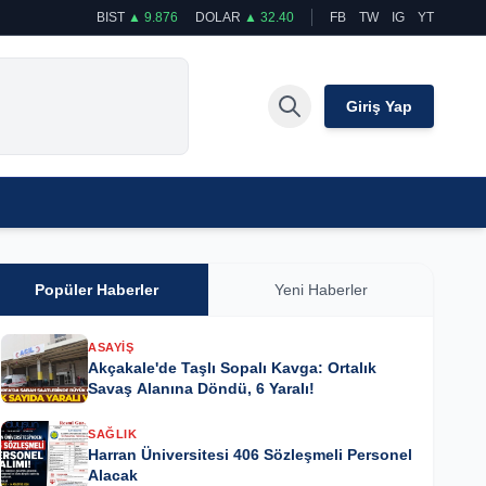
BIST
▲ 9.876
DOLAR
▲ 32.40
FB
TW
IG
YT
Giriş Yap
Popüler Haberler
Yeni Haberler
ASAYIŞ
Akçakale'de Taşlı Sopalı Kavga: Ortalık
Savaş Alanına Döndü, 6 Yaralı!
SAĞLIK
Harran Üniversitesi 406 Sözleşmeli Personel
Alacak