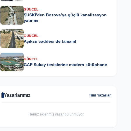
GÜNCEL
ŞUSKİ’den Bozova’ya güçlü kanalizasyon
yatırımı
GÜNCEL
Açıksu caddesi de tamam!
GÜNCEL
GAP Sukay tesislerine modern kütüphane
Yazarlarımız
Tüm Yazarlar
Henüz eklenmiş yazar bulunmuyor.