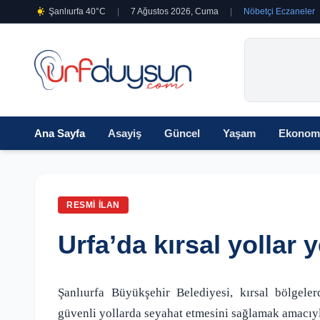
Şanlıurfa 40°C
|
7 Ağustos 2026, Cuma
|
Nöbetçi Eczaneler
Ana Sayfa
Asayiş
Güncel
Yaşam
Ekonom
RESMI İLAN
Urfa’da kırsal yollar 
Şanlıurfa Büyükşehir Belediyesi, kırsal bölgel
güvenli yollarda seyahat etmesini sağlamak amacıy