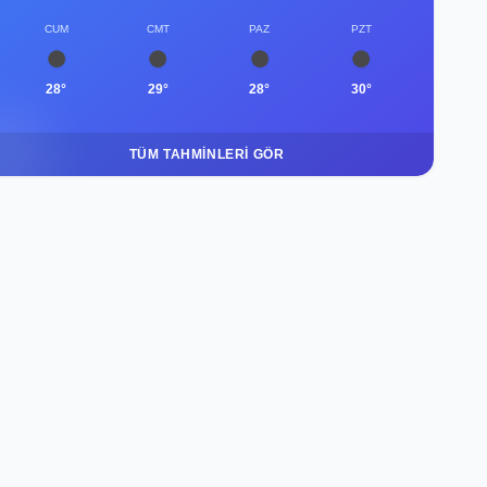
CUM
CMT
PAZ
PZT
28°
29°
28°
30°
TÜM TAHMINLERI GÖR