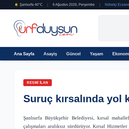
Şanlıurfa 40°C
|
6 Ağustos 2026, Perşembe
|
Nöbetçi Eczane
Ana Sayfa
Asayiş
Güncel
Yaşam
Ekonom
RESMI İLAN
Suruç kırsalında yol k
Şanlıurfa Büyükşehir Belediyesi, kırsal mahalle
çalışmaları aralıksız sürdürüyor. Kırsal Hizmetler