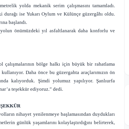
metrelik yolda mekanik serim çalışmasını tamamladı.
aki durağı ise Yukarı Oylum ve Külünçe güzergâhı oldu.
rına başlandı.
yolun önümüzdeki yıl asfaltlanarak daha konforlu ve
l çalışmalarının bölge halkı için büyük bir rahatlama
e kullanıyor. Daha önce bu güzergahta araçlarımızın ön
unda kalıyorduk. Şimdi yolumuz yapılıyor. Şanlıurfa
r’a teşekkür ediyoruz.” dedi.
EŞEKKÜR
 yolların nihayet yenilenmeye başlamasından duydukları
etlerin günlük yaşamlarını kolaylaştırdığını belirterek,