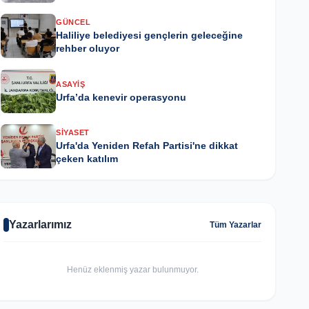
GÜNCEL
Haliliye belediyesi gençlerin geleceğine
rehber oluyor
ASAYIŞ
Urfa’da kenevir operasyonu
SIYASET
Urfa'da Yeniden Refah Partisi'ne dikkat
çeken katılım
Yazarlarımız
Tüm Yazarlar
Henüz eklenmiş yazar bulunmuyor.