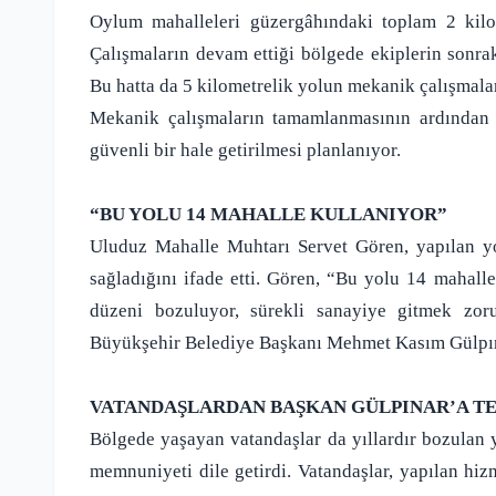
Oylum mahalleleri güzergâhındaki toplam 2 kilo
Çalışmaların devam ettiği bölgede ekiplerin sonr
Bu hatta da 5 kilometrelik yolun mekanik çalışmala
Mekanik çalışmaların tamamlanmasının ardından 
güvenli bir hale getirilmesi planlanıyor.
“BU YOLU 14 MAHALLE KULLANIYOR”
Uluduz Mahalle Muhtarı Servet Gören, yapılan yo
sağladığını ifade etti. Gören, “Bu yolu 14 mahall
düzeni bozuluyor, sürekli sanayiye gitmek zor
Büyükşehir Belediye Başkanı Mehmet Kasım Gülpına
VATANDAŞLARDAN BAŞKAN GÜLPINAR’A T
Bölgede yaşayan vatandaşlar da yıllardır bozulan
memnuniyeti dile getirdi. Vatandaşlar, yapılan hizm