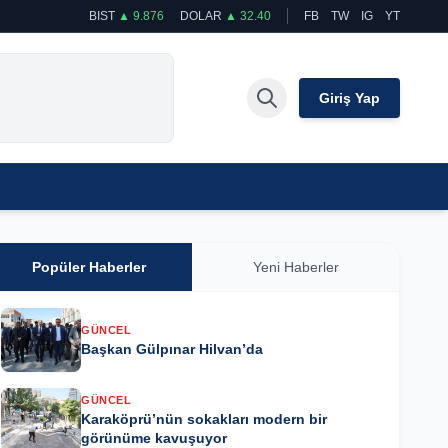
BIST
▲ 9.876
DOLAR
▲ 32.40
FB
TW
IG
YT
Giriş Yap
Popüler Haberler
Yeni Haberler
GÜNCEL
Başkan Gülpınar Hilvan’da
GÜNCEL
Karaköprü’nün sokakları modern bir
görünüme kavuşuyor