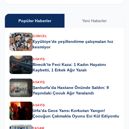
Popüler Haberler
Yeni Haberler
GÜNCEL
Eyyübiye’de yeşillendirme çalışmaları hız
kesmiyor
ASAYIŞ
Birecik’te Feci Kaza: 1 Kadın Hayatını
Kaybetti, 1 Erkek Ağır Yaralı
ASAYIŞ
Şanlıurfa’da Hastane Önünde Saldırı: 9
Yaşındaki Çocuk Ağır Yaralandı
ASAYIŞ
Urfa’da Gece Yarısı Korkutan Yangın!
Çocuğun Çakmakla Oyunu Evi Kül Ediyordu
YAŞAM