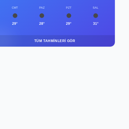
CMT
PAZ
PZT
SAL
29°
28°
29°
31°
TÜM TAHMINLERI GÖR