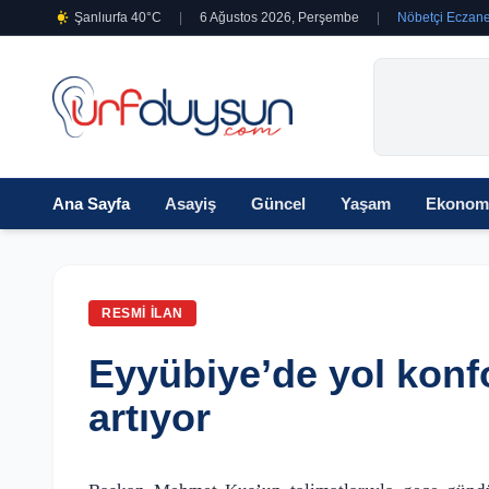
Şanlıurfa 40°C
|
6 Ağustos 2026, Perşembe
|
Nöbetçi Eczane
Ana Sayfa
Asayiş
Güncel
Yaşam
Ekonom
RESMI İLAN
Eyyübiye’de yol konf
artıyor