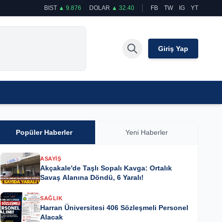
BIST
▲ 9.876
DOLAR
▲ 32.40
FB
TW
IG
YT
Giriş Yap
Popüler Haberler
Yeni Haberler
ASAYIŞ
Akçakale'de Taşlı Sopalı Kavga: Ortalık
Savaş Alanına Döndü, 6 Yaralı!
SAĞLIK
Harran Üniversitesi 406 Sözleşmeli Personel
Alacak