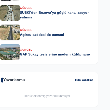
GÜNCEL
ŞUSKİ’den Bozova’ya güçlü kanalizasyon
yatırımı
GÜNCEL
Açıksu caddesi de tamam!
GÜNCEL
GAP Sukay tesislerine modern kütüphane
Yazarlarımız
Tüm Yazarlar
Henüz eklenmiş yazar bulunmuyor.