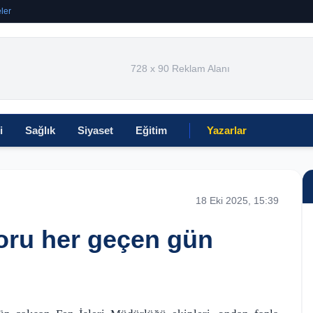
ler
728 x 90 Reklam Alanı
i
Sağlık
Siyaset
Eğitim
Yazarlar
18 Eki 2025, 15:39
oru her geçen gün