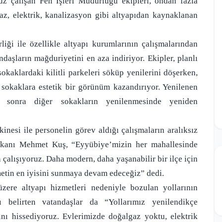
z çalışan Fen İşleri Müdürlüğü ekipleri, ondan fazla
gaz, elektrik, kanalizasyon gibi altyapıdan kaynaklanan
liği ile özellikle altyapı kurumlarının çalışmalarından
ndaşların mağduriyetini en aza indiriyor. Ekipler, planlı
kaklardaki kilitli parkeleri söküp yenilerini döşerken,
sokaklara estetik bir görünüm kazandırıyor. Yenilenen
n sonra diğer sokakların yenilenmesinde yeniden
kinesi ile personelin görev aldığı çalışmaların aralıksız
şkanı Mehmet Kuş, “Eyyübiye’mizin her mahallesinde
 çalışıyoruz. Daha modern, daha yaşanabilir bir ilçe için
metin en iyisini sunmaya devam edeceğiz” dedi.
üzere altyapı hizmetleri nedeniyle bozulan yollarının
belirten vatandaşlar da “Yollarımız yenilendikçe
nı hissediyoruz. Evlerimizde doğalgaz yoktu, elektrik