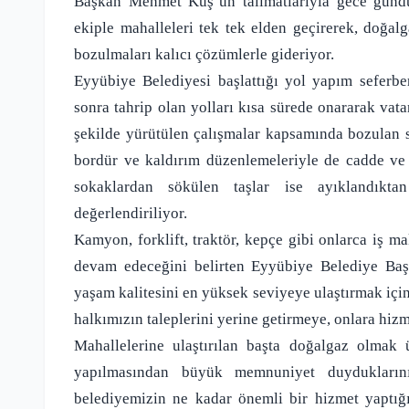
Başkan Mehmet Kuş’un talimatlarıyla gece gündü
ekiple mahalleleri tek tek elden geçirerek, doğal
bozulmaları kalıcı çözümlerle gideriyor.
Eyyübiye Belediyesi başlattığı yol yapım seferber
sonra tahrip olan yolları kısa sürede onararak vata
şekilde yürütülen çalışmalar kapsamında bozulan so
bordür ve kaldırım düzenlemeleriyle de cadde ve 
sokaklardan sökülen taşlar ise ayıklandıkta
değerlendiriliyor.
Kamyon, forklift, traktör, kepçe gibi onlarca iş ma
devam edeceğini belirten Eyyübiye Belediye Ba
yaşam kalitesini en yüksek seviyeye ulaştırmak için
halkımızın taleplerini yerine getirmeye, onlara hiz
Mahallelerine ulaştırılan başta doğalgaz olmak 
yapılmasından büyük memnuniyet duyduklarını 
belediyemizin ne kadar önemli bir hizmet yaptığı