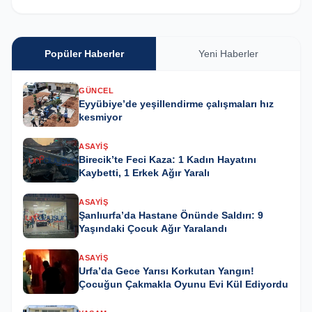
Popüler Haberler
Yeni Haberler
GÜNCEL
Eyyübiye’de yeşillendirme çalışmaları hız
kesmiyor
ASAYIŞ
Birecik’te Feci Kaza: 1 Kadın Hayatını
Kaybetti, 1 Erkek Ağır Yaralı
ASAYIŞ
Şanlıurfa’da Hastane Önünde Saldırı: 9
Yaşındaki Çocuk Ağır Yaralandı
ASAYIŞ
Urfa’da Gece Yarısı Korkutan Yangın!
Çocuğun Çakmakla Oyunu Evi Kül Ediyordu