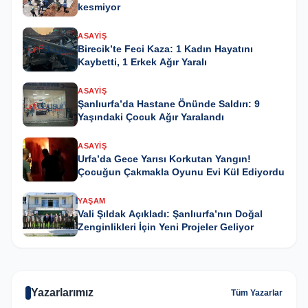
kesmiyor
ASAYIŞ
Birecik’te Feci Kaza: 1 Kadın Hayatını
Kaybetti, 1 Erkek Ağır Yaralı
ASAYIŞ
Şanlıurfa’da Hastane Önünde Saldırı: 9
Yaşındaki Çocuk Ağır Yaralandı
ASAYIŞ
Urfa’da Gece Yarısı Korkutan Yangın!
Çocuğun Çakmakla Oyunu Evi Kül Ediyordu
YAŞAM
Vali Şıldak Açıkladı: Şanlıurfa’nın Doğal
Zenginlikleri İçin Yeni Projeler Geliyor
Yazarlarımız
Tüm Yazarlar