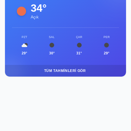
34°
Açık
PZT
SAL
ÇAR
PER
29°
30°
31°
29°
TÜM TAHMINLERI GÖR