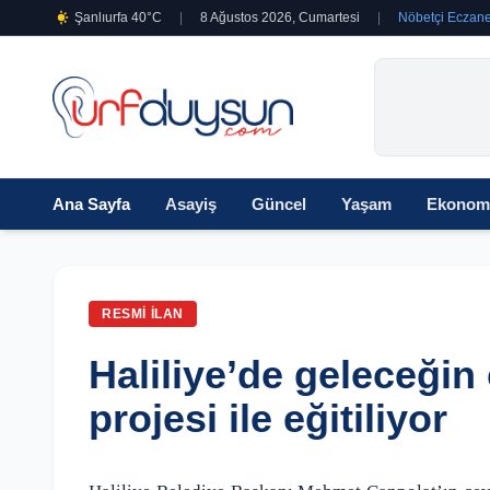
Şanlıurfa 40°C
|
8 Ağustos 2026, Cumartesi
|
Nöbetçi Eczane
Ana Sayfa
Asayiş
Güncel
Yaşam
Ekonom
RESMI İLAN
Haliliye’de geleceğin ç
projesi ile eğitiliyor