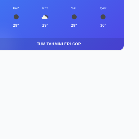
PAZ
PZT
SAL
ÇAR
29°
29°
29°
30°
TÜM TAHMINLERI GÖR