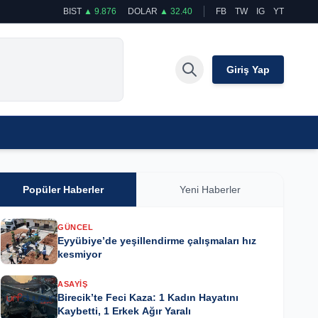
BIST
▲ 9.876
DOLAR
▲ 32.40
FB
TW
IG
YT
Giriş Yap
Popüler Haberler
Yeni Haberler
GÜNCEL
Eyyübiye’de yeşillendirme çalışmaları hız
kesmiyor
ASAYIŞ
Birecik’te Feci Kaza: 1 Kadın Hayatını
Kaybetti, 1 Erkek Ağır Yaralı