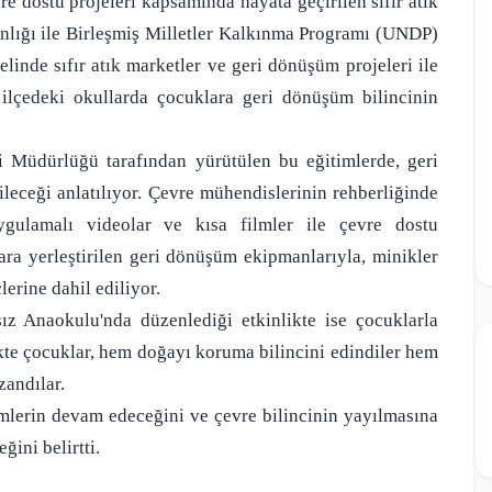
 dostu projeleri kapsamında hayata geçirilen sıfır atık
kanlığı ile Birleşmiş Milletler Kalkınma Programı (UNDP)
elinde sıfır atık marketler ve geri dönüşüm projeleri ile
 ilçedeki okullarda çocuklara geri dönüşüm bilincinin
ği Müdürlüğü tarafından yürütülen bu eğitimlerde, geri
leceği anlatılıyor. Çevre mühendislerinin rehberliğinde
 uygulamalı videolar ve kısa filmler ile çevre dostu
ara yerleştirilen geri dönüşüm ekipmanlarıyla, minikler
erine dahil ediliyor.
ız Anaokulu'nda düzenlediği etkinlikte ise çocuklarla
ikte çocuklar, hem doğayı koruma bilincini edindiler hem
zandılar.
imlerin devam edeceğini ve çevre bilincinin yayılmasına
ini belirtti.