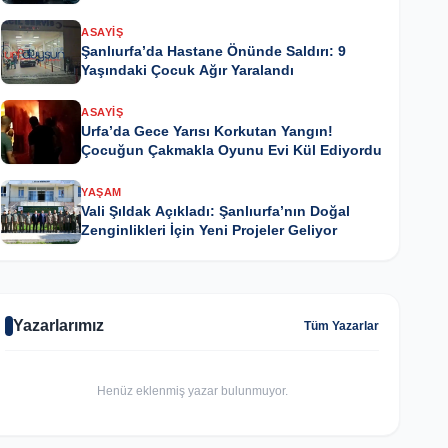
ASAYIŞ
Şanlıurfa’da Hastane Önünde Saldırı: 9
Yaşındaki Çocuk Ağır Yaralandı
ASAYIŞ
Urfa’da Gece Yarısı Korkutan Yangın!
Çocuğun Çakmakla Oyunu Evi Kül Ediyordu
YAŞAM
Vali Şıldak Açıkladı: Şanlıurfa’nın Doğal
Zenginlikleri İçin Yeni Projeler Geliyor
Yazarlarımız
Tüm Yazarlar
Henüz eklenmiş yazar bulunmuyor.