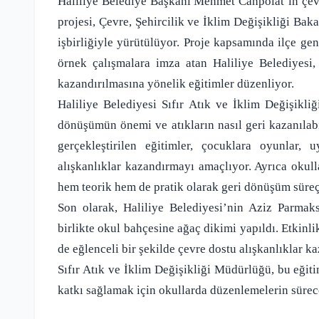
Haliliye Belediye Başkanı Mehmet Canpolat’ın çevre
projesi, Çevre, Şehircilik ve İklim Değişikliği Ba
işbirliğiyle yürütülüyor. Proje kapsamında ilçe gen
örnek çalışmalara imza atan Haliliye Belediyesi,
kazandırılmasına yönelik eğitimler düzenliyor.
Haliliye Belediyesi Sıfır Atık ve İklim Değişikli
dönüşümün önemi ve atıkların nasıl geri kazanılabi
gerçekleştirilen eğitimler, çocuklara oyunlar,
alışkanlıklar kazandırmayı amaçlıyor. Ayrıca okull
hem teorik hem de pratik olarak geri dönüşüm süreçl
Son olarak, Haliliye Belediyesi’nin Aziz Parmaks
birlikte okul bahçesine ağaç dikimi yapıldı. Etkinl
de eğlenceli bir şekilde çevre dostu alışkanlıklar ka
Sıfır Atık ve İklim Değişikliği Müdürlüğü, bu eğit
katkı sağlamak için okullarda düzenlemelerin süreceğ