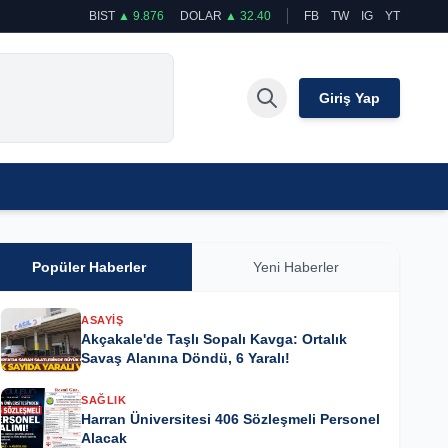
BIST
▲ 9.876
DOLAR
▲ 32.40
FB
TW
IG
YT
Giriş Yap
Popüler Haberler
Yeni Haberler
ASAYIŞ
Akçakale'de Taşlı Sopalı Kavga: Ortalık
Savaş Alanına Döndü, 6 Yaralı!
SAĞLIK
Harran Üniversitesi 406 Sözleşmeli Personel
Alacak