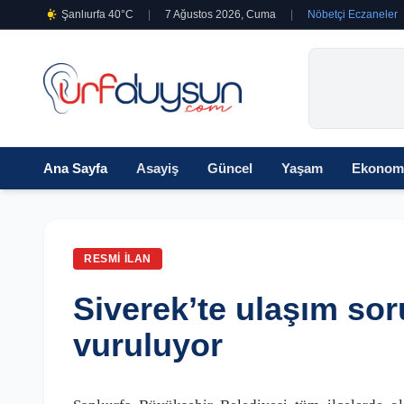
Şanlıurfa 40°C
|
7 Ağustos 2026, Cuma
|
Nöbetçi Eczaneler
Ana Sayfa
Asayiş
Güncel
Yaşam
Ekonom
RESMI İLAN
Siverek’te ulaşım sor
vuruluyor