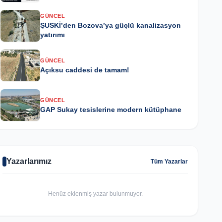
GÜNCEL
ŞUSKİ’den Bozova’ya güçlü kanalizasyon
yatırımı
GÜNCEL
Açıksu caddesi de tamam!
GÜNCEL
GAP Sukay tesislerine modern kütüphane
Yazarlarımız
Tüm Yazarlar
Henüz eklenmiş yazar bulunmuyor.