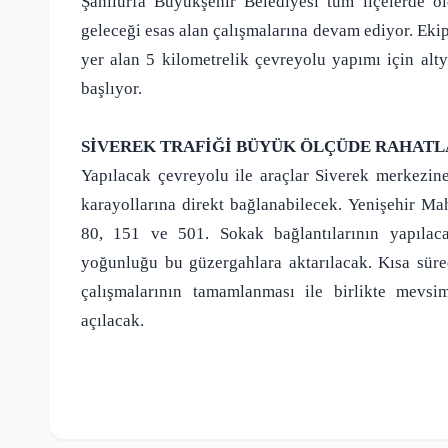
Şanlıurfa Büyükşehir Belediyesi tüm ilçelerde o
geleceği esas alan çalışmalarına devam ediyor. Eki
yer alan 5 kilometrelik çevreyolu yapımı için alty
başlıyor.
SİVEREK TRAFİĞİ BÜYÜK ÖLÇÜDE RAHAT
Yapılacak çevreyolu ile araçlar Siverek merkezin
karayollarına direkt bağlanabilecek. Yenişehir Ma
80, 151 ve 501. Sokak bağlantılarının yapılac
yoğunluğu bu güzergahlara aktarılacak. Kısa sür
çalışmalarının tamamlanması ile birlikte mevsim
açılacak.