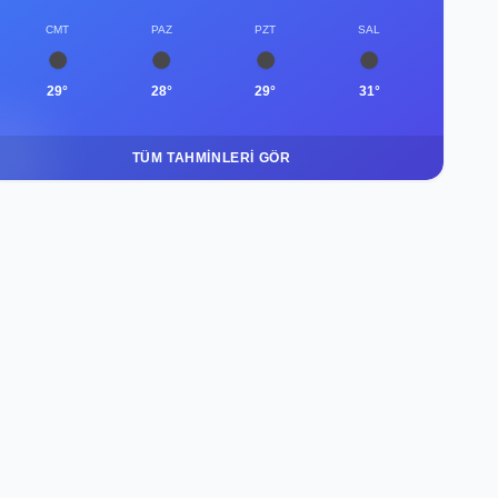
CMT
PAZ
PZT
SAL
29°
28°
29°
31°
TÜM TAHMINLERI GÖR