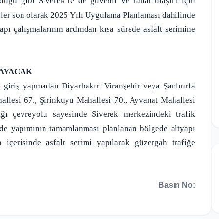
lduğu gibi Siverek’te de güvenli ve rahat ulaşım için
pler son olarak 2025 Yılı Uygulama Planlaması dahilinde
apı çalışmalarının ardından kısa sürede asfalt serimine
LAYACAK
e giriş yapmadan Diyarbakır, Viranşehir veya Şanlıurfa
hallesi 67., Şirinkuyu Mahallesi 70., Ayvanat Mahallesi
ağı çevreyolu sayesinde Siverek merkezindeki trafik
ede yapımının tamamlanması planlanan bölgede altyapı
 içerisinde asfalt serimi yapılarak güzergah trafiğe
Basın No: