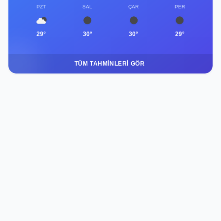
PZT
SAL
ÇAR
PER
29°
30°
30°
29°
TÜM TAHMINLERI GÖR