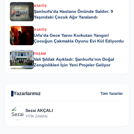
ASAYIŞ
Şanlıurfa’da Hastane Önünde Saldırı: 9
Yaşındaki Çocuk Ağır Yaralandı
ASAYIŞ
Urfa’da Gece Yarısı Korkutan Yangın!
Çocuğun Çakmakla Oyunu Evi Kül Ediyordu
YAŞAM
Vali Şıldak Açıkladı: Şanlıurfa’nın Doğal
Zenginlikleri İçin Yeni Projeler Geliyor
Yazarlarımız
Tüm Yazarlar
Sezai AKÇALI
YİTİK ZAMAN