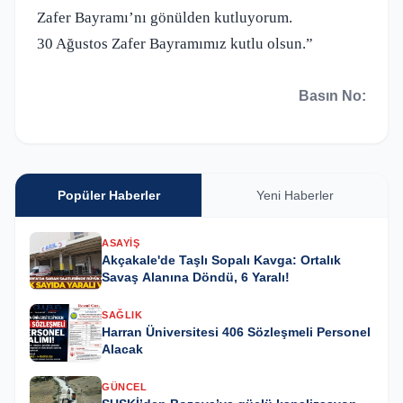
Zafer Bayramı’nı gönülden kutluyorum.
30 Ağustos Zafer Bayramımız kutlu olsun.”
Basın No:
Popüler Haberler
Yeni Haberler
ASAYIŞ
Akçakale'de Taşlı Sopalı Kavga: Ortalık
Savaş Alanına Döndü, 6 Yaralı!
SAĞLIK
Harran Üniversitesi 406 Sözleşmeli Personel
Alacak
GÜNCEL