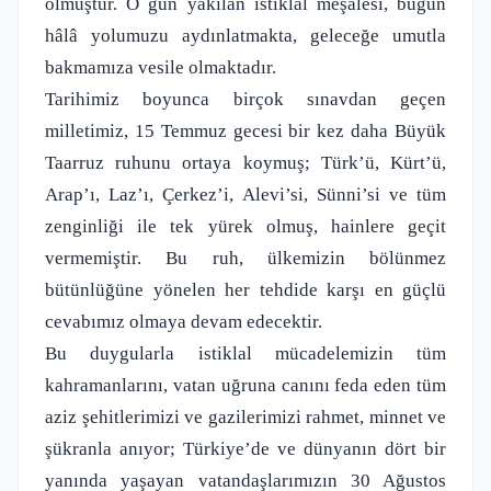
olmuştur. O gün yakılan istiklal meşalesi, bugün
hâlâ yolumuzu aydınlatmakta, geleceğe umutla
bakmamıza vesile olmaktadır.
Tarihimiz boyunca birçok sınavdan geçen
milletimiz, 15 Temmuz gecesi bir kez daha Büyük
Taarruz ruhunu ortaya koymuş; Türk’ü, Kürt’ü,
Arap’ı, Laz’ı, Çerkez’i, Alevi’si, Sünni’si ve tüm
zenginliği ile tek yürek olmuş, hainlere geçit
vermemiştir. Bu ruh, ülkemizin bölünmez
bütünlüğüne yönelen her tehdide karşı en güçlü
cevabımız olmaya devam edecektir.
Bu duygularla istiklal mücadelemizin tüm
kahramanlarını, vatan uğruna canını feda eden tüm
aziz şehitlerimizi ve gazilerimizi rahmet, minnet ve
şükranla anıyor; Türkiye’de ve dünyanın dört bir
yanında yaşayan vatandaşlarımızın 30 Ağustos