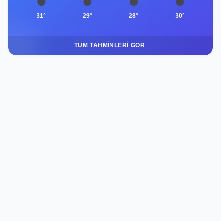
31°
29°
28°
30°
TÜM TAHMINLERI GÖR