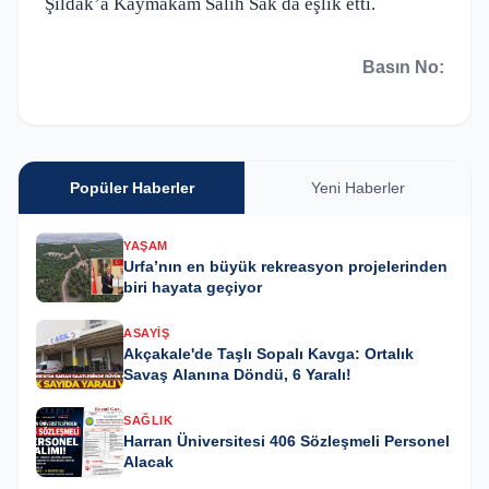
Şıldak’a Kaymakam Salih Sak da eşlik etti.
Basın No:
Popüler Haberler
Yeni Haberler
YAŞAM
Urfa’nın en büyük rekreasyon projelerinden
biri hayata geçiyor
ASAYIŞ
Akçakale'de Taşlı Sopalı Kavga: Ortalık
Savaş Alanına Döndü, 6 Yaralı!
SAĞLIK
Harran Üniversitesi 406 Sözleşmeli Personel
Alacak