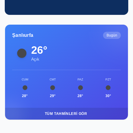
gençlerin başarısına güç katıyor
Şanlıurfa
Bugün
26°
Açık
CUM
CMT
PAZ
PZT
28°
29°
28°
30°
TÜM TAHMINLERI GÖR