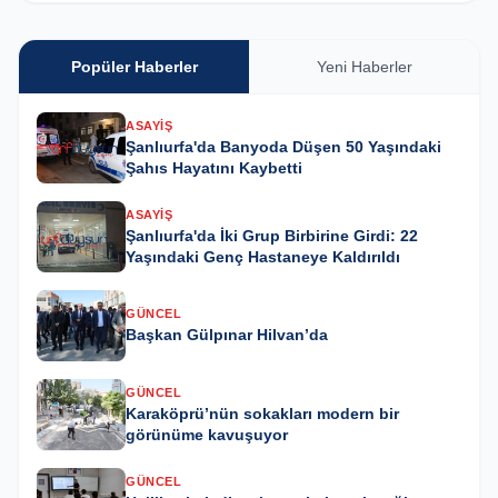
Popüler Haberler
Yeni Haberler
ASAYIŞ
Şanlıurfa'da Banyoda Düşen 50 Yaşındaki
Şahıs Hayatını Kaybetti
ASAYIŞ
Şanlıurfa'da İki Grup Birbirine Girdi: 22
Yaşındaki Genç Hastaneye Kaldırıldı
GÜNCEL
Başkan Gülpınar Hilvan’da
GÜNCEL
Karaköprü’nün sokakları modern bir
görünüme kavuşuyor
GÜNCEL