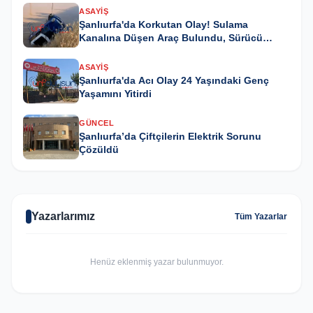
ASAYIŞ
Şanlıurfa'da Korkutan Olay! Sulama
Kanalına Düşen Araç Bulundu, Sürücü
Kayıp
ASAYIŞ
Şanlıurfa'da Acı Olay 24 Yaşındaki Genç
Yaşamını Yitirdi
GÜNCEL
Şanlıurfa’da Çiftçilerin Elektrik Sorunu
Çözüldü
Yazarlarımız
Tüm Yazarlar
Henüz eklenmiş yazar bulunmuyor.