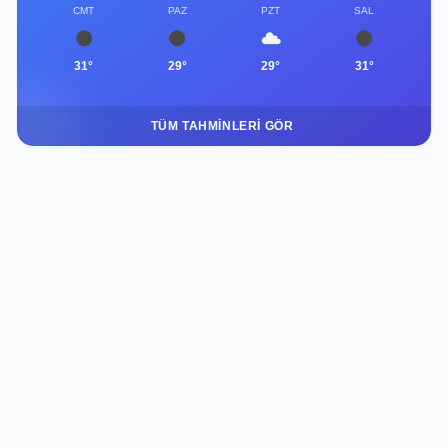
CMT
PAZ
PZT
SAL
31°
29°
29°
31°
TÜM TAHMINLERI GÖR