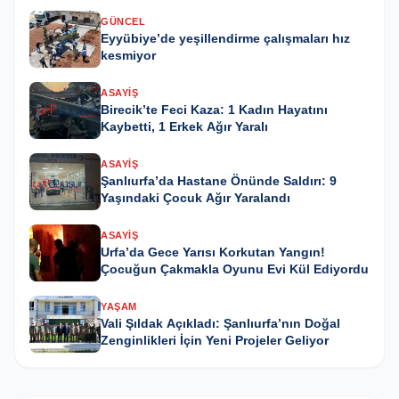
GÜNCEL
Eyyübiye’de yeşillendirme çalışmaları hız
kesmiyor
ASAYIŞ
Birecik’te Feci Kaza: 1 Kadın Hayatını
Kaybetti, 1 Erkek Ağır Yaralı
ASAYIŞ
Şanlıurfa’da Hastane Önünde Saldırı: 9
Yaşındaki Çocuk Ağır Yaralandı
ASAYIŞ
Urfa’da Gece Yarısı Korkutan Yangın!
Çocuğun Çakmakla Oyunu Evi Kül Ediyordu
YAŞAM
Vali Şıldak Açıkladı: Şanlıurfa’nın Doğal
Zenginlikleri İçin Yeni Projeler Geliyor