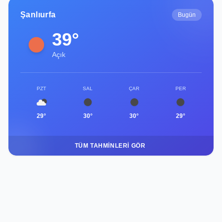
Şanlıurfa
Bugün
39°
Açık
PZT
SAL
ÇAR
PER
29°
30°
30°
29°
TÜM TAHMINLERI GÖR