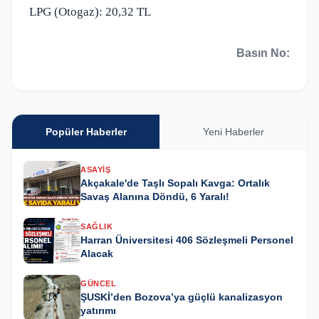
LPG (Otogaz): 20,32 TL
Basın No:
Popüler Haberler
Yeni Haberler
ASAYIŞ
Akçakale'de Taşlı Sopalı Kavga: Ortalık
Savaş Alanına Döndü, 6 Yaralı!
SAĞLIK
Harran Üniversitesi 406 Sözleşmeli Personel
Alacak
GÜNCEL
ŞUSKİ’den Bozova’ya güçlü kanalizasyon
yatırımı