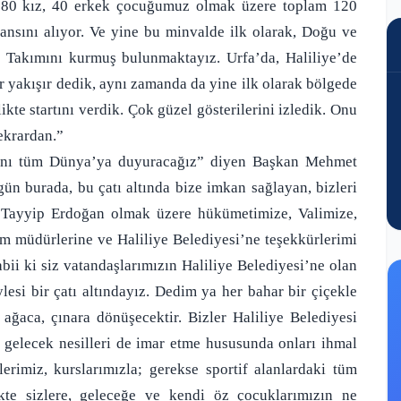
da 80 kız, 40 erkek çocuğumuz olmak üzere toplam 120
ansını alıyor. Ve yine bu minvalde ilk olarak, Doğu ve
 Takımını kurmuş bulunmaktayız. Urfa’da, Haliliye’de
er yakışır dedik, aynı zamanda da yine ilk olarak bölgede
kte startını verdik. Çok güzel gösterilerini izledik. Onu
tekrardan.”
 adını tüm Dünya’ya duyuracağız” diyen Başkan Mehmet
ün burada, bu çatı altında bize imkan sağlayan, bizleri
 Tayyip Erdoğan olmak üzere hükümetimize, Valimize,
müdürlerine ve Haliliye Belediyesi’ne teşekkürlerimi
bii ki siz vatandaşlarımızın Haliliye Belediyesi’ne olan
ylesi bir çatı altındayız. Dedim ya her bahar bir çiçekle
e ağaca, çınara dönüşecektir. Bizler Haliliye Belediyesi
 gelecek nesilleri de imar etme hususunda onları ihmal
rimiz, kurslarımızla; gerekse sportif alanlardaki tüm
kte sizlere, geleceğe ve kendi öz çocuklarımızın ne