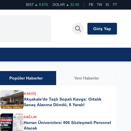
BIST
▲ 9.876
DOLAR
▲ 32.40
FB
TW
IG
YT
Giriş Yap
Popüler Haberler
Yeni Haberler
ASAYIŞ
Akçakale'de Taşlı Sopalı Kavga: Ortalık
Savaş Alanına Döndü, 6 Yaralı!
SAĞLIK
Harran Üniversitesi 406 Sözleşmeli Personel
Alacak