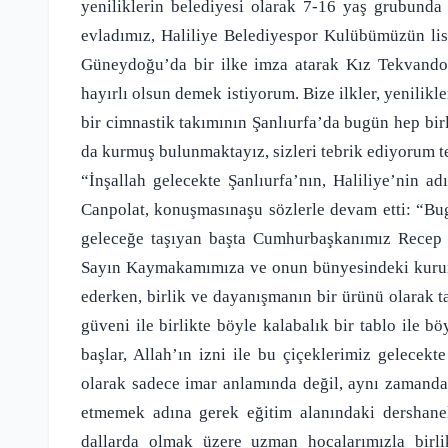
yeniliklerin belediyesi olarak 7-16 yaş grubun
evladımız, Haliliye Belediyespor Kulübümüzün lis
Güneydoğu’da bir ilke imza atarak Kız Tekvando
hayırlı olsun demek istiyorum. Bize ilkler, yenilikl
bir cimnastik takımının Şanlıurfa’da bugün hep birli
da kurmuş bulunmaktayız, sizleri tebrik ediyorum 
“İnşallah gelecekte Şanlıurfa’nın, Haliliye’nin
Canpolat, konuşmasınaşu sözlerle devam etti: “Bug
geleceğe taşıyan başta Cumhurbaşkanımız Recep
Sayın Kaymakamımıza ve onun bünyesindeki kurum 
ederken, birlik ve dayanışmanın bir ürünü olarak ta
güveni ile birlikte böyle kalabalık bir tablo ile bö
başlar, Allah’ın izni ile bu çiçeklerimiz gelecekt
olarak sadece imar anlamında değil, aynı zamanda
etmemek adına gerek eğitim alanındaki dershanele
dallarda olmak üzere uzman hocalarımızla birli