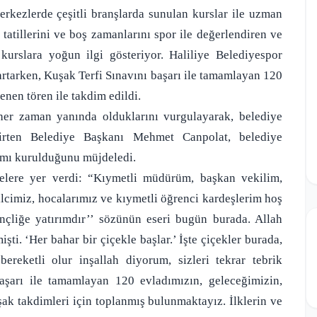
rkezlerde çeşitli branşlarda sunulan kurslar ile uzman
 tatillerini ve boş zamanlarını spor ile değerlendiren ve
 kurslara yoğun ilgi gösteriyor. Haliliye Belediyespor
 artarken, Kuşak Terfi Sınavını başarı ile tamamlayan 120
enen tören ile takdim edildi.
her zaman yanında olduklarını vurgulayarak, belediye
lirten Belediye Başkanı Mehmet Canpolat, belediye
ımı kurulduğunu müjdeledi.
lere yer verdi: “Kıymetli müdürüm, başkan vekilim,
silcimiz, hocalarımız ve kıymetli öğrenci kardeşlerim hoş
gençliğe yatırımdır’’ sözünün eseri bugün burada. Allah
ti. ‘Her bahar bir çiçekle başlar.’ İşte çiçekler burada,
ereketli olur inşallah diyorum, sizleri tekrar tebrik
şarı ile tamamlayan 120 evladımızın, geleceğimizin,
ak takdimleri için toplanmış bulunmaktayız. İlklerin ve