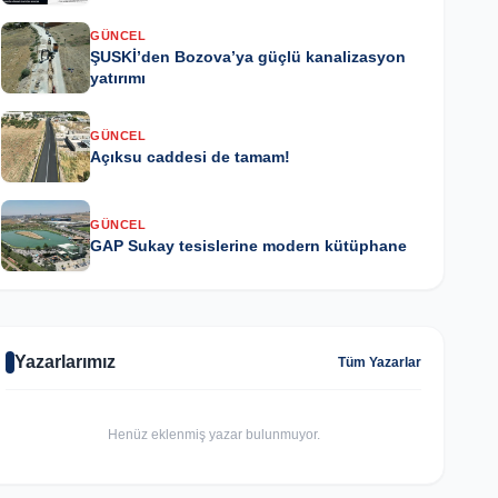
GÜNCEL
ŞUSKİ’den Bozova’ya güçlü kanalizasyon
yatırımı
GÜNCEL
Açıksu caddesi de tamam!
GÜNCEL
GAP Sukay tesislerine modern kütüphane
Yazarlarımız
Tüm Yazarlar
Henüz eklenmiş yazar bulunmuyor.