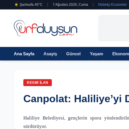
Şanlıurfa 40°C
|
7 Ağustos 2026, Cuma
|
Nöbetçi Eczaneler
Ana Sayfa
Asayiş
Güncel
Yaşam
Ekonom
RESMI İLAN
Canpolat: Haliliye’yi
Haliliye Belediyesi, gençlerin spora yönlendiril
sürdürüyor.