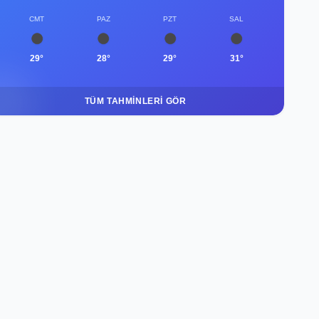
CMT
PAZ
PZT
SAL
29°
28°
29°
31°
TÜM TAHMINLERI GÖR