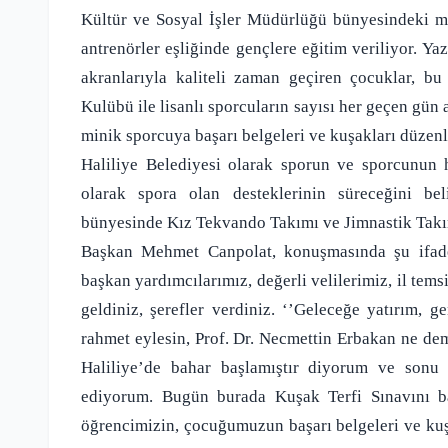
Kültür ve Sosyal İşler Müdürlüğü bünyesindeki me
antrenörler eşliğinde gençlere eğitim veriliyor. Yaz
akranlarıyla kaliteli zaman geçiren çocuklar, bu
Kulübü ile lisanlı sporcuların sayısı her geçen gün
minik sporcuya başarı belgeleri ve kuşakları düzenl
Haliliye Belediyesi olarak sporun ve sporcunun 
olarak spora olan desteklerinin süreceğini be
bünyesinde Kız Tekvando Takımı ve Jimnastik Tak
Başkan Mehmet Canpolat, konuşmasında şu ifade
başkan yardımcılarımız, değerli velilerimiz, il tem
geldiniz, şerefler verdiniz. ‘’Geleceğe yatırım, 
rahmet eylesin, Prof. Dr. Necmettin Erbakan ne demiş
Haliliye’de bahar başlamıştır diyorum ve sonu b
ediyorum. Bugün burada Kuşak Terfi Sınavını ba
öğrencimizin, çocuğumuzun başarı belgeleri ve kuş