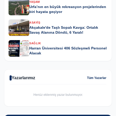
YAŞAM
Urfa’nın en büyük rekreasyon projelerinden
biri hayata geçiyor
ASAYIŞ
Akçakale'de Taşlı Sopalı Kavga: Ortalık
Savaş Alanına Döndü, 6 Yaralı!
SAĞLIK
Harran Üniversitesi 406 Sözleşmeli Personel
Alacak
Yazarlarımız
Tüm Yazarlar
Henüz eklenmiş yazar bulunmuyor.