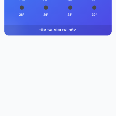
CUM
CMT
PAZ
PZT
28°
29°
28°
30°
TÜM TAHMINLERI GÖR