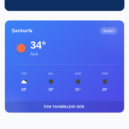
Şanlıurfa
Bugün
34°
Açık
PZT
SAL
ÇAR
PER
29°
30°
31°
29°
TÜM TAHMINLERI GÖR