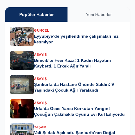
Popüler Haberler
Yeni Haberler
GÜNCEL
Eyyübiye’de yeşillendirme çalışmaları hız
kesmiyor
ASAYIŞ
Birecik’te Feci Kaza: 1 Kadın Hayatını
Kaybetti, 1 Erkek Ağır Yaralı
ASAYIŞ
Şanlıurfa’da Hastane Önünde Saldırı: 9
Yaşındaki Çocuk Ağır Yaralandı
ASAYIŞ
Urfa’da Gece Yarısı Korkutan Yangın!
Çocuğun Çakmakla Oyunu Evi Kül Ediyordu
YAŞAM
Vali Şıldak Açıkladı: Şanlıurfa’nın Doğal