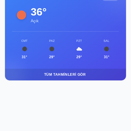
36°
Açık
CMT
PAZ
PZT
SAL
31°
29°
29°
31°
TÜM TAHMINLERI GÖR