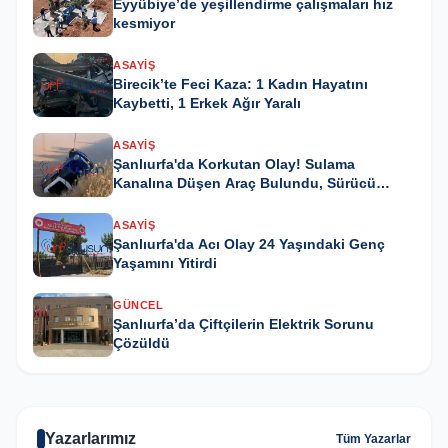
Eyyübiye’de yeşillendirme çalışmaları hız
kesmiyor
ASAYIŞ
Birecik’te Feci Kaza: 1 Kadın Hayatını
Kaybetti, 1 Erkek Ağır Yaralı
ASAYIŞ
Şanlıurfa'da Korkutan Olay! Sulama
Kanalına Düşen Araç Bulundu, Sürücü
Kayıp
ASAYIŞ
Şanlıurfa'da Acı Olay 24 Yaşındaki Genç
Yaşamını Yitirdi
GÜNCEL
Şanlıurfa’da Çiftçilerin Elektrik Sorunu
Çözüldü
Yazarlarımız
Tüm Yazarlar