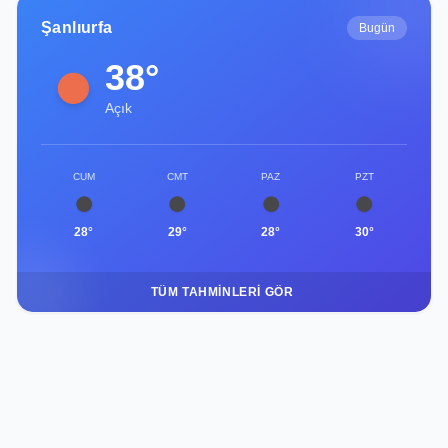
Şanlıurfa
Bugün
38°
Açık
CUM
CMT
PAZ
PZT
28°
29°
28°
30°
TÜM TAHMINLERI GÖR