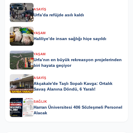
ASAYIŞ
Urfa’da refüjde asılı kaldı
YAŞAM
Haliliye’de insan sağlığı hiçe sayıldı
YAŞAM
Urfa’nın en büyük rekreasyon projelerinden
biri hayata geçiyor
ASAYIŞ
Akçakale'de Taşlı Sopalı Kavga: Ortalık
Savaş Alanına Döndü, 6 Yaralı!
SAĞLIK
Harran Üniversitesi 406 Sözleşmeli Personel
Alacak