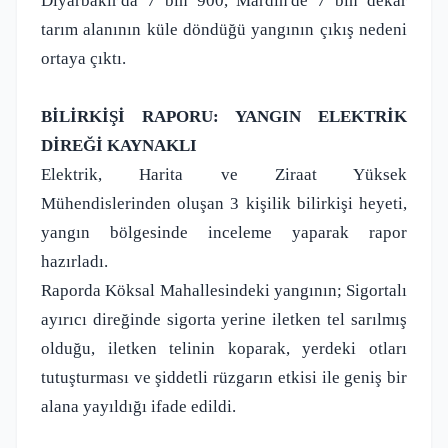
Diyarbakır'da 7 bin 900, Mardin'de 7 bin dekar
tarım alanının küle döndüğü yangının çıkış nedeni
ortaya çıktı.
BİLİRKİŞİ RAPORU: YANGIN ELEKTRİK
DİREĞİ KAYNAKLI
Elektrik, Harita ve Ziraat Yüksek
Mühendislerinden oluşan 3 kişilik bilirkişi heyeti,
yangın bölgesinde inceleme yaparak rapor
hazırladı.
Raporda Köksal Mahallesindeki yangının; Sigortalı
ayırıcı direğinde sigorta yerine iletken tel sarılmış
olduğu, iletken telinin koparak, yerdeki otları
tutuşturması ve şiddetli rüzgarın etkisi ile geniş bir
alana yayıldığı ifade edildi.