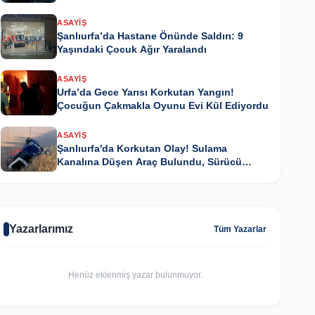
ASAYIŞ
Şanlıurfa’da Hastane Önünde Saldırı: 9
Yaşındaki Çocuk Ağır Yaralandı
ASAYIŞ
Urfa’da Gece Yarısı Korkutan Yangın!
Çocuğun Çakmakla Oyunu Evi Kül Ediyordu
ASAYIŞ
Şanlıurfa'da Korkutan Olay! Sulama
Kanalına Düşen Araç Bulundu, Sürücü
Kayıp
Yazarlarımız
Tüm Yazarlar
Henüz eklenmiş yazar bulunmuyor.