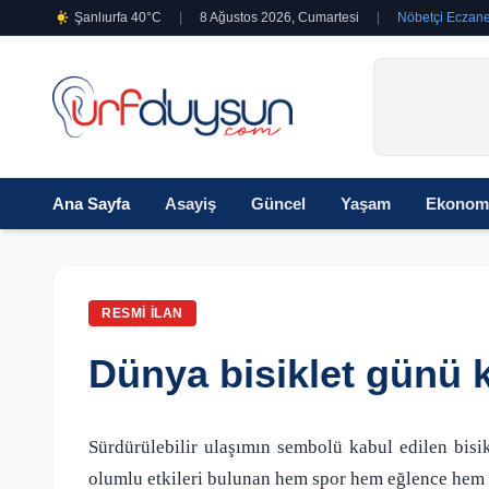
Şanlıurfa 40°C
|
8 Ağustos 2026, Cumartesi
|
Nöbetçi Eczane
Ana Sayfa
Asayiş
Güncel
Yaşam
Ekonom
RESMI İLAN
Dünya bisiklet günü 
Sürdürülebilir ulaşımın sembolü kabul edilen bisi
olumlu etkileri bulunan hem spor hem eğlence hem d