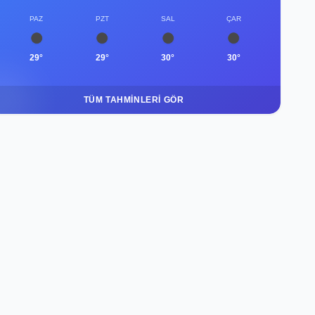
PAZ
PZT
SAL
ÇAR
29°
29°
30°
30°
TÜM TAHMINLERI GÖR