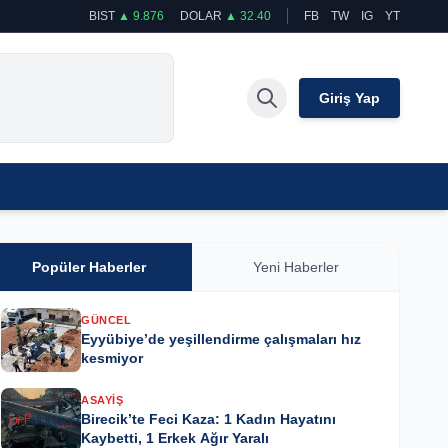
BIST
▲ 9.876
DOLAR
▲ 32.40
FB
TW
IG
YT
Giriş Yap
Popüler Haberler
Yeni Haberler
GÜNCEL
Eyyübiye’de yeşillendirme çalışmaları hız
kesmiyor
ASAYIŞ
Birecik’te Feci Kaza: 1 Kadın Hayatını
Kaybetti, 1 Erkek Ağır Yaralı