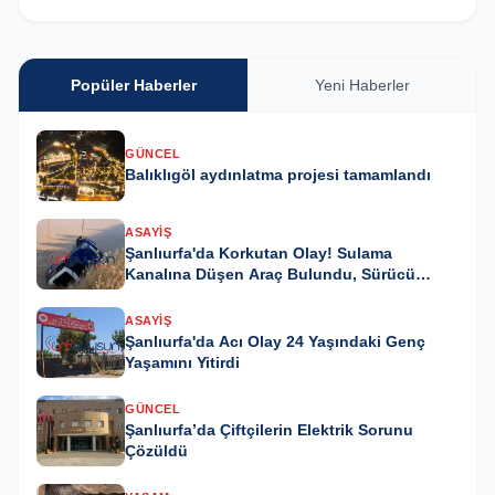
Popüler Haberler
Yeni Haberler
GÜNCEL
Balıklıgöl aydınlatma projesi tamamlandı
ASAYIŞ
Şanlıurfa'da Korkutan Olay! Sulama
Kanalına Düşen Araç Bulundu, Sürücü
Kayıp
ASAYIŞ
Şanlıurfa'da Acı Olay 24 Yaşındaki Genç
Yaşamını Yitirdi
GÜNCEL
Şanlıurfa’da Çiftçilerin Elektrik Sorunu
Çözüldü