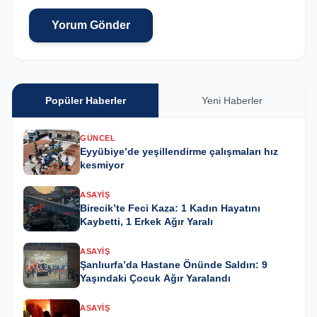
Yorum Gönder
Popüler Haberler
Yeni Haberler
GÜNCEL
Eyyübiye’de yeşillendirme çalışmaları hız
kesmiyor
ASAYIŞ
Birecik’te Feci Kaza: 1 Kadın Hayatını
Kaybetti, 1 Erkek Ağır Yaralı
ASAYIŞ
Şanlıurfa’da Hastane Önünde Saldırı: 9
Yaşındaki Çocuk Ağır Yaralandı
ASAYIŞ