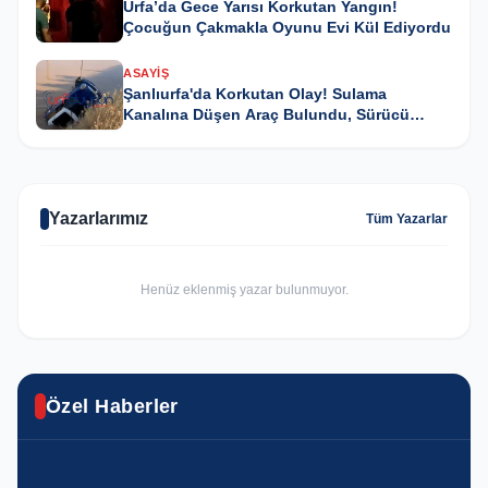
Urfa’da Gece Yarısı Korkutan Yangın!
Çocuğun Çakmakla Oyunu Evi Kül Ediyordu
ASAYIŞ
Şanlıurfa'da Korkutan Olay! Sulama
Kanalına Düşen Araç Bulundu, Sürücü
Kayıp
Yazarlarımız
Tüm Yazarlar
Henüz eklenmiş yazar bulunmuyor.
GÜNCEL
Karaköprü’de yıl sonu resim sergisi
Özel Haberler
ASAYIŞ
sanatseverlerle buluştu
SPOR
GÜNCEL
Urfa'da yasa dışı kenevir operasyonu
Haliliye’nin Şampiyonu Avrupa’da Türkiye’yi
Haliliye'de ekipler eş zamanlı olarak sahada
YAŞAM
YAŞAM
temsil edecek