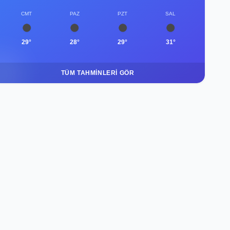
CMT
PAZ
PZT
SAL
29°
28°
29°
31°
TÜM TAHMINLERI GÖR