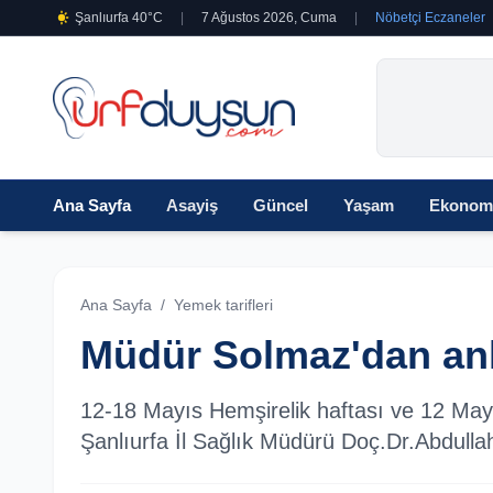
Şanlıurfa 40°C
|
7 Ağustos 2026, Cuma
|
Nöbetçi Eczaneler
Ana Sayfa
Asayiş
Güncel
Yaşam
Ekonom
Ana Sayfa
/
Yemek tarifleri
Müdür Solmaz'dan an
12-18 Mayıs Hemşirelik haftası ve 12 May
Şanlıurfa İl Sağlık Müdürü Doç.Dr.Abdulla