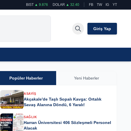
BIST
▲ 9.876
DOLAR
▲ 32.40
FB
TW
IG
YT
Giriş Yap
Popüler Haberler
Yeni Haberler
ASAYIŞ
Akçakale'de Taşlı Sopalı Kavga: Ortalık
Savaş Alanına Döndü, 6 Yaralı!
SAĞLIK
Harran Üniversitesi 406 Sözleşmeli Personel
Alacak