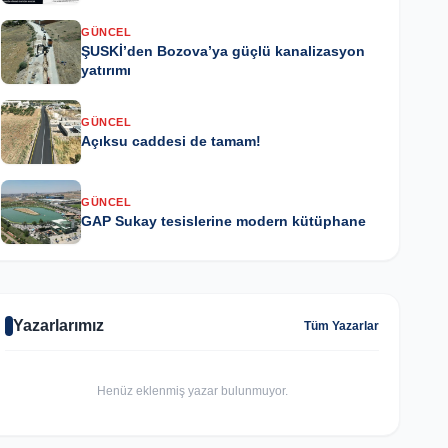
GÜNCEL
ŞUSKİ’den Bozova’ya güçlü kanalizasyon
yatırımı
GÜNCEL
Açıksu caddesi de tamam!
GÜNCEL
GAP Sukay tesislerine modern kütüphane
Yazarlarımız
Tüm Yazarlar
Henüz eklenmiş yazar bulunmuyor.