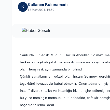
Kullanıcı Bulunamadı
K
12 May 2024, 16:59
Şanlıurfa İl Sağlık Müdürü Doç.Dr.Abdullah Solmaz mesajı
herkes için eşit ulaşabilir ve sürekli olması ancak iyi bir ek
olan Hemşirelik aynı zamanda bir bilimdir.
Çünkü sanatların en güzeli olan İnsanı Sevmeyi gerektiri
teşekkürü tevazuuyla kabul etmektir. Onun adına en iyiyi
İnsan" diyerek halka ve insanlığa hizmeti şiar edinmiş, ins
bu yüce mesleğin mensubu bütün fedakâr, cefakâr hemşire
başarılar dilerim" dedi.