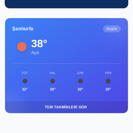
Şanlıurfa
Bugün
38°
Açık
PZT
SAL
ÇAR
PER
32°
30°
30°
30°
TÜM TAHMINLERI GÖR