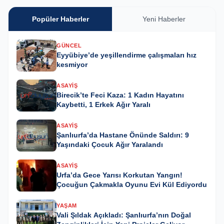
Popüler Haberler
Yeni Haberler
GÜNCEL
Eyyübiye’de yeşillendirme çalışmaları hız
kesmiyor
ASAYIŞ
Birecik’te Feci Kaza: 1 Kadın Hayatını
Kaybetti, 1 Erkek Ağır Yaralı
ASAYIŞ
Şanlıurfa’da Hastane Önünde Saldırı: 9
Yaşındaki Çocuk Ağır Yaralandı
ASAYIŞ
Urfa’da Gece Yarısı Korkutan Yangın!
Çocuğun Çakmakla Oyunu Evi Kül Ediyordu
YAŞAM
Vali Şıldak Açıkladı: Şanlıurfa’nın Doğal