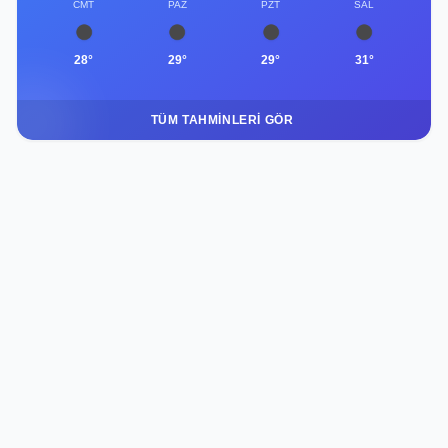
CMT
PAZ
PZT
SAL
28°
29°
29°
31°
TÜM TAHMINLERI GÖR