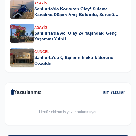
ASAYIŞ
Şanlıurfa'da Korkutan Olay! Sulama
Kanalına Düşen Araç Bulundu, Sürücü
Kayıp
ASAYIŞ
Şanlıurfa'da Acı Olay 24 Yaşındaki Genç
Yaşamını Yitirdi
GÜNCEL
Şanlıurfa’da Çiftçilerin Elektrik Sorunu
Çözüldü
Yazarlarımız
Tüm Yazarlar
Henüz eklenmiş yazar bulunmuyor.
GÜNCEL