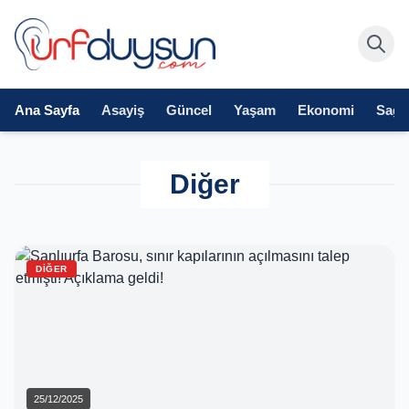
Ana Sayfa
Asayiş
Güncel
Yaşam
Ekonomi
Sağlı
Diğer
DIĞER
25/12/2025