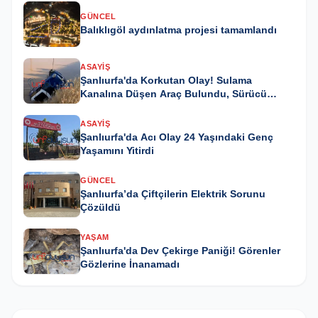
GÜNCEL
Balıklıgöl aydınlatma projesi tamamlandı
ASAYIŞ
Şanlıurfa'da Korkutan Olay! Sulama
Kanalına Düşen Araç Bulundu, Sürücü
Kayıp
ASAYIŞ
Şanlıurfa'da Acı Olay 24 Yaşındaki Genç
Yaşamını Yitirdi
GÜNCEL
Şanlıurfa’da Çiftçilerin Elektrik Sorunu
Çözüldü
YAŞAM
Şanlıurfa'da Dev Çekirge Paniği! Görenler
Gözlerine İnanamadı