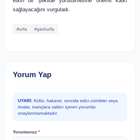
etkin bir şekilde yürütülmesine önemli katkı
sağlayacağını vurguladı.
#urfa
#şanlıurfa
Yorum Yap
UYARI:
Küfür, hakaret, rencide edici cümleler veya
imalar, inançlara saldırı içeren yorumlar
onaylanmamaktadır.
Yorumunuz
*