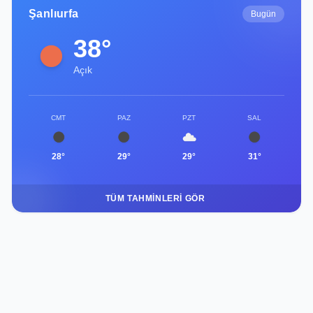
Şanlıurfa
Bugün
38°
Açık
CMT
PAZ
PZT
SAL
28°
29°
29°
31°
TÜM TAHMINLERI GÖR