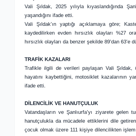
Vali Şıldak, 2025 yılıyla kıyaslandığında Şanl
yaşandığını ifade etti.
Vali Şıldak’ın yaptığı açıklamaya göre; Kas
kaydedilirken evden hırsızlık olayları %27 or
hırsızlık olayları da benzer şekilde 89’dan 63’e d
TRAFİK KAZALARI
Trafikle ilgili de verileri paylaşan Vali Şılda
hayatını kaybettiğini, motosiklet kazalarının 
ifade etti.
DİLENCİLİK VE HANUTÇULUK
Vatandaşların ve Şanlıurfa’yı ziyarete gelen tu
hanutçulukla da mücadele ettiklerini dile getir
çocuk olmak üzere 111 kişiye dilencilikten işlem