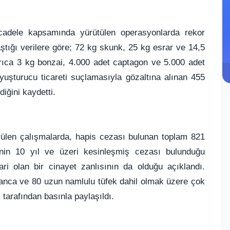
ücadele kapsamında yürütülen operasyonlarda rekor
aştığı verilere göre; 72 kg skunk, 25 kg esrar ve 14,5
ıca 3 kg bonzai, 4.000 adet captagon ve 5.000 adet
 uyuşturucu ticareti suçlamasıyla gözaltına alınan 455
diğini kaydetti.
rülen çalışmalarda, hapis cezası bulunan toplam 821
’inin 10 yıl ve üzeri kesinleşmiş cezası bulunduğu
irari olan bir cinayet zanlısının da olduğu açıklandı.
banca ve 80 uzun namlulu tüfek dahil olmak üzere çok
k tarafından basınla paylaşıldı.