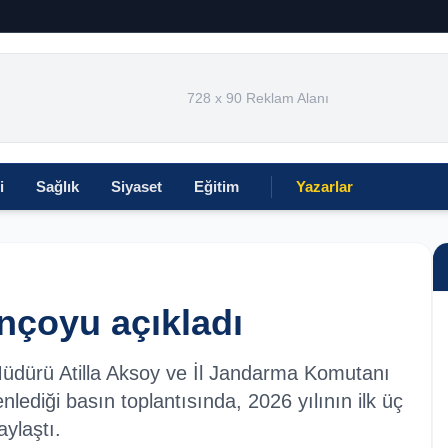
728 x 90 Reklam Alanı
i
Sağlık
Siyaset
Eğitim
Yazarlar
ançoyu açıkladı
 Müdürü Atilla Aksoy ve İl Jandarma Komutanı
enlediği basın toplantısında, 2026 yılının ilk üç
aylaştı.