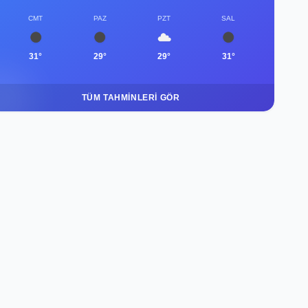
CMT
PAZ
PZT
SAL
31°
29°
29°
31°
TÜM TAHMINLERI GÖR