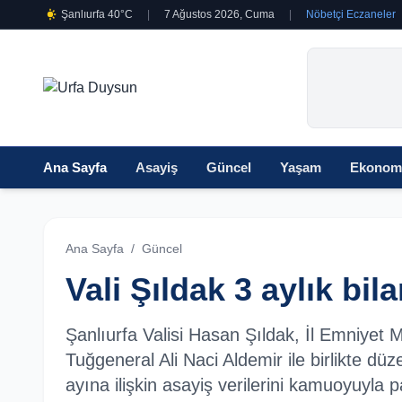
Şanlıurfa 40°C
|
7 Ağustos 2026, Cuma
|
Nöbetçi Eczaneler
Ana Sayfa
Asayiş
Güncel
Yaşam
Ekonom
Ana Sayfa
/
Güncel
Vali Şıldak 3 aylık bil
Şanlıurfa Valisi Hasan Şıldak, İl Emniyet
Tuğgeneral Ali Naci Aldemir ile birlikte düz
ayına ilişkin asayiş verilerini kamuoyuyla p