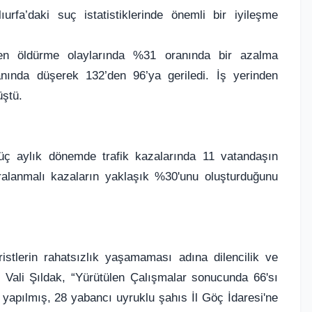
ıurfa’daki suç istatistiklerinde önemli bir iyileşme
ten öldürme olaylarında %31 oranında bir azalma
anında düşerek 132’den 96’ya geriledi. İş yerinden
üştü.
k, üç aylık dönemde trafik kazalarında 11 vatandaşın
yaralanmalı kazaların yaklaşık %30'unu oluşturduğunu
ristlerin rahatsızlık yaşamaması adına dilencilik ve
en Vali Şıldak, “Yürütülen Çalışmalar sonucunda 66'sı
 yapılmış, 28 yabancı uyruklu şahıs İl Göç İdaresi'ne