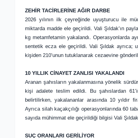
ZEHİR TACİRLERİNE AĞIR DARBE
2026 yılının ilk çeyreğinde uyuşturucu ile m
miktarda madde ele geçirildi. Vali Şıldak’ın payl
kg metamfetamin yakalandı. Operasyonlarda ayr
sentetik ecza ele geçirildi. Vali Şıldak ayrıca;
kişiden 210’unun tutuklanarak cezaevine gönderil
10 YILLIK CİNAYET ZANLISI YAKALANDI
Aranan şahısların yakalanmasına yönelik sürdü
kişi adalete teslim edildi. Bu şahıslardan 61
belirtilirken, yakalananlar arasında 10 yıldır f
Ayrıca silah kaçakçılığı operasyonlarında 60 ta
sayıda mühimmat ele geçirildiği bilgisi Vali Şılda
SUÇ ORANLARI GERİLİYOR