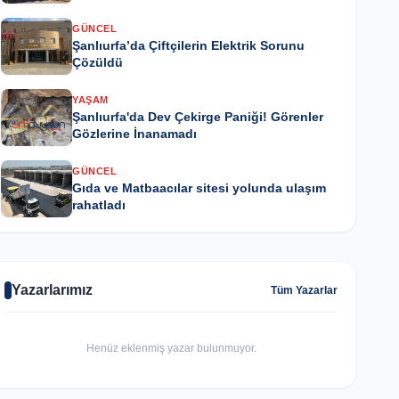
GÜNCEL
Şanlıurfa’da Çiftçilerin Elektrik Sorunu
Çözüldü
YAŞAM
Şanlıurfa'da Dev Çekirge Paniği! Görenler
Gözlerine İnanamadı
GÜNCEL
Gıda ve Matbaacılar sitesi yolunda ulaşım
rahatladı
Yazarlarımız
Tüm Yazarlar
Henüz eklenmiş yazar bulunmuyor.