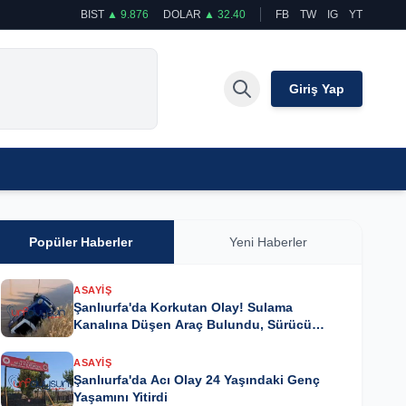
BIST
▲ 9.876
DOLAR
▲ 32.40
FB
TW
IG
YT
Giriş Yap
Popüler Haberler
Yeni Haberler
ASAYIŞ
Şanlıurfa'da Korkutan Olay! Sulama
Kanalına Düşen Araç Bulundu, Sürücü
Kayıp
ASAYIŞ
Şanlıurfa'da Acı Olay 24 Yaşındaki Genç
Yaşamını Yitirdi