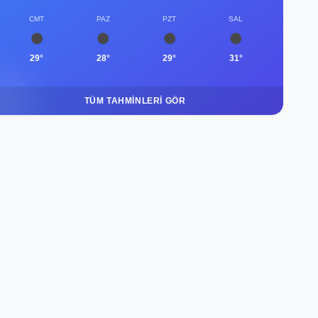
CMT
PAZ
PZT
SAL
29°
28°
29°
31°
TÜM TAHMINLERI GÖR