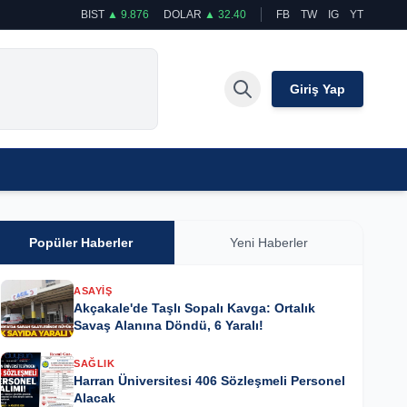
BIST
▲ 9.876
DOLAR
▲ 32.40
FB
TW
IG
YT
Giriş Yap
Popüler Haberler
Yeni Haberler
ASAYIŞ
Akçakale'de Taşlı Sopalı Kavga: Ortalık
Savaş Alanına Döndü, 6 Yaralı!
SAĞLIK
Harran Üniversitesi 406 Sözleşmeli Personel
Alacak