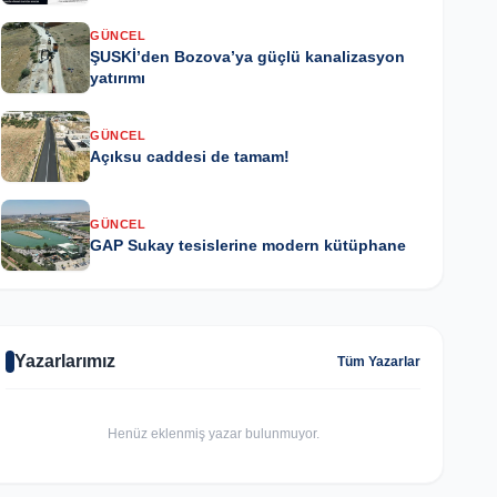
GÜNCEL
ŞUSKİ’den Bozova’ya güçlü kanalizasyon
yatırımı
GÜNCEL
Açıksu caddesi de tamam!
GÜNCEL
GAP Sukay tesislerine modern kütüphane
Yazarlarımız
Tüm Yazarlar
Henüz eklenmiş yazar bulunmuyor.