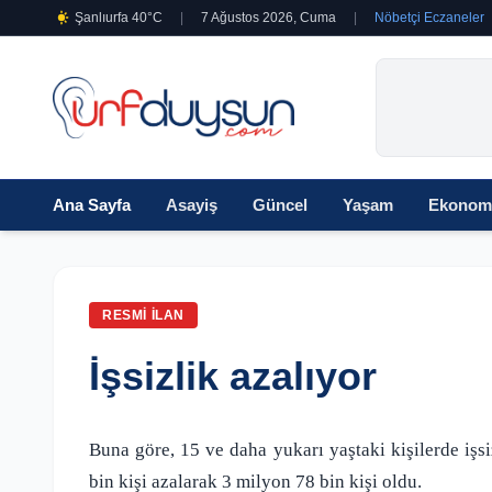
Şanlıurfa 40°C
|
7 Ağustos 2026, Cuma
|
Nöbetçi Eczaneler
Ana Sayfa
Asayiş
Güncel
Yaşam
Ekonom
RESMI İLAN
İşsizlik azalıyor
Buna göre, 15 ve daha yukarı yaştaki kişilerde işs
bin kişi azalarak 3 milyon 78 bin kişi oldu.