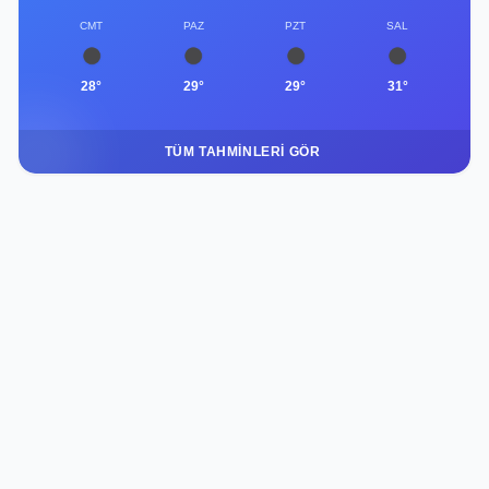
CMT
PAZ
PZT
SAL
28°
29°
29°
31°
TÜM TAHMINLERI GÖR