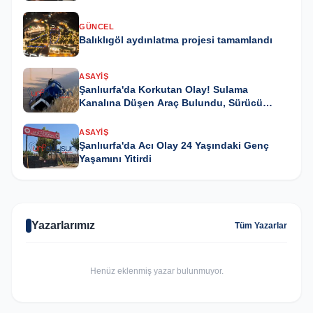
GÜNCEL
Balıklıgöl aydınlatma projesi tamamlandı
ASAYIŞ
Şanlıurfa'da Korkutan Olay! Sulama
Kanalına Düşen Araç Bulundu, Sürücü
Kayıp
ASAYIŞ
Şanlıurfa'da Acı Olay 24 Yaşındaki Genç
Yaşamını Yitirdi
Yazarlarımız
Tüm Yazarlar
Henüz eklenmiş yazar bulunmuyor.