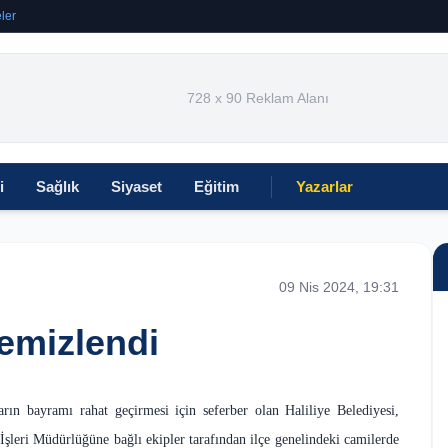
ler
728 x 90 Reklam Alanı
i
Sağlık
Siyaset
Eğitim
Yazarlar
09 Nis 2024, 19:31
temizlendi
rın bayramı rahat geçirmesi için seferber olan Haliliye Belediyesi,
şleri Müdürlüğüne bağlı ekipler tarafından ilçe genelindeki camilerde