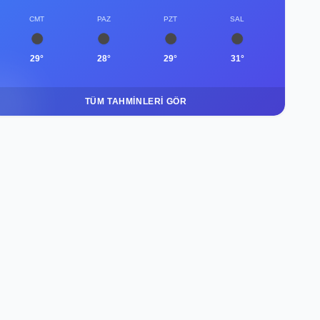
CMT
PAZ
PZT
SAL
29°
28°
29°
31°
TÜM TAHMINLERI GÖR