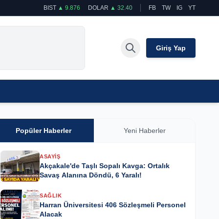
BIST
▲ 9.876
DOLAR
▲ 32.40
FB
TW
IG
YT
Giriş Yap
Popüler Haberler
Yeni Haberler
ASAYIŞ
Akçakale'de Taşlı Sopalı Kavga: Ortalık
Savaş Alanına Döndü, 6 Yaralı!
SAĞLIK
Harran Üniversitesi 406 Sözleşmeli Personel
Alacak