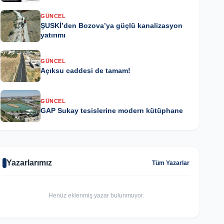
GÜNCEL
ŞUSKİ’den Bozova’ya güçlü kanalizasyon
yatırımı
GÜNCEL
Açıksu caddesi de tamam!
GÜNCEL
GAP Sukay tesislerine modern kütüphane
Yazarlarımız
Tüm Yazarlar
Henüz eklenmiş yazar bulunmuyor.