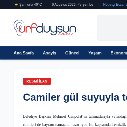
Şanlıurfa 40°C
|
6 Ağustos 2026, Perşembe
|
Nöbetçi Eczane
Ana Sayfa
Asayiş
Güncel
Yaşam
Ekonom
RESMI İLAN
Camiler gül suyuyla 
Belediye Başkanı Mehmet Canpolat’ın talimatlarıyla vatandaşla
camileri de bayram namazına hazırlıyor. Bu kapsamda Temizlik İ