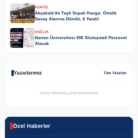
ASAYIŞ
Akçakale'de Taşlı Sopalı Kavga: Ortalık
Savaş Alanına Döndü, 6 Yaralı!
SAĞLIK
Harran Üniversitesi 406 Sözleşmeli Personel
Alacak
Yazarlarımız
Tüm Yazarlar
Henüz eklenmiş yazar bulunmuyor.
ASAYIŞ
Özel Haberler
SPOR
GÜNCEL
Urfa'da yasa dışı kenevir operasyonu
Haliliye’nin Şampiyonu Avrupa’da Türkiye’yi
Haliliye'de ekipler eş zamanlı olarak sahada
YAŞAM