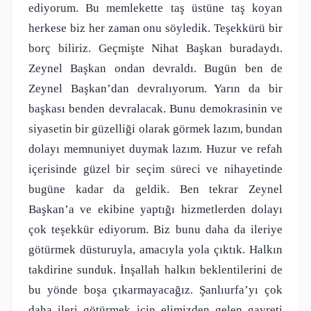
ediyorum. Bu memlekette taş üstüne taş koyan
herkese biz her zaman onu söyledik. Teşekkürü bir
borç biliriz. Geçmişte Nihat Başkan buradaydı.
Zeynel Başkan ondan devraldı. Bugün ben de
Zeynel Başkan’dan devralıyorum. Yarın da bir
başkası benden devralacak. Bunu demokrasinin ve
siyasetin bir güzelliği olarak görmek lazım, bundan
dolayı memnuniyet duymak lazım. Huzur ve refah
içerisinde güzel bir seçim süreci ve nihayetinde
bugüne kadar da geldik. Ben tekrar Zeynel
Başkan’a ve ekibine yaptığı hizmetlerden dolayı
çok teşekkür ediyorum. Biz bunu daha da ileriye
götürmek düsturuyla, amacıyla yola çıktık. Halkın
takdirine sunduk. İnşallah halkın beklentilerini de
bu yönde boşa çıkarmayacağız. Şanlıurfa’yı çok
daha ileri götürmek için elimizden gelen gayreti