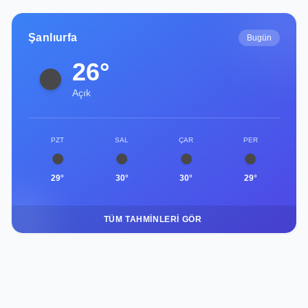
Şanlıurfa
Bugün
26°
Açık
PZT
SAL
ÇAR
PER
29°
30°
30°
29°
TÜM TAHMINLERI GÖR