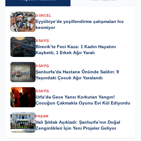
GÜNCEL
Eyyübiye’de yeşillendirme çalışmaları hız
kesmiyor
ASAYIŞ
Birecik’te Feci Kaza: 1 Kadın Hayatını
Kaybetti, 1 Erkek Ağır Yaralı
ASAYIŞ
Şanlıurfa’da Hastane Önünde Saldırı: 9
Yaşındaki Çocuk Ağır Yaralandı
ASAYIŞ
Urfa’da Gece Yarısı Korkutan Yangın!
Çocuğun Çakmakla Oyunu Evi Kül Ediyordu
YAŞAM
Vali Şıldak Açıkladı: Şanlıurfa’nın Doğal
Zenginlikleri İçin Yeni Projeler Geliyor