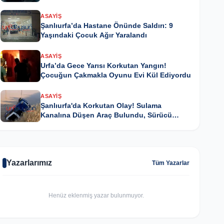
ASAYIŞ
Şanlıurfa’da Hastane Önünde Saldırı: 9
Yaşındaki Çocuk Ağır Yaralandı
ASAYIŞ
Urfa’da Gece Yarısı Korkutan Yangın!
Çocuğun Çakmakla Oyunu Evi Kül Ediyordu
ASAYIŞ
Şanlıurfa'da Korkutan Olay! Sulama
Kanalına Düşen Araç Bulundu, Sürücü
Kayıp
Yazarlarımız
Tüm Yazarlar
Henüz eklenmiş yazar bulunmuyor.