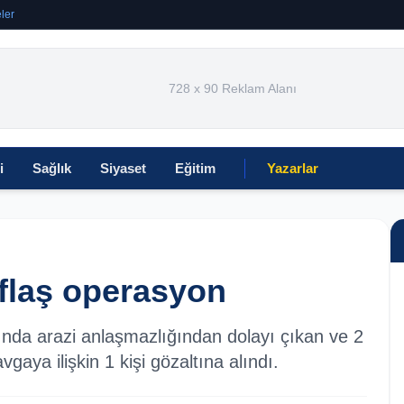
ler
728 x 90 Reklam Alanı
i
Sağlık
Siyaset
Eğitim
Yazarlar
i flaş operasyon
asında arazi anlaşmazlığından dolayı çıkan ve 2
vgaya ilişkin 1 kişi gözaltına alındı.