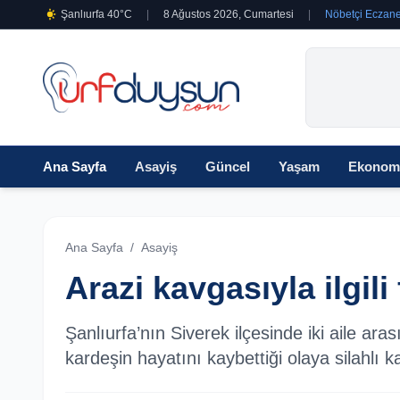
Şanlıurfa 40°C
|
8 Ağustos 2026, Cumartesi
|
Nöbetçi Eczane
Ana Sayfa
Asayiş
Güncel
Yaşam
Ekonom
Ana Sayfa
/
Asayiş
Arazi kavgasıyla ilgil
Şanlıurfa’nın Siverek ilçesinde iki aile ar
kardeşin hayatını kaybettiği olaya silahlı ka