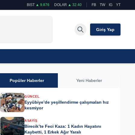
BIST
▲ 9.876
DOLAR
▲ 32.40
FB
TW
IG
YT
Giriş Yap
Popüler Haberler
Yeni Haberler
GÜNCEL
Eyyübiye’de yeşillendirme çalışmaları hız
kesmiyor
ASAYIŞ
Birecik’te Feci Kaza: 1 Kadın Hayatını
Kaybetti, 1 Erkek Ağır Yaralı