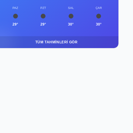
PAZ
PZT
SAL
ÇAR
29°
29°
30°
30°
TÜM TAHMINLERI GÖR