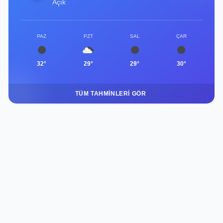
Açık
PAZ
PZT
SAL
ÇAR
32°
29°
29°
30°
TÜM TAHMINLERI GÖR