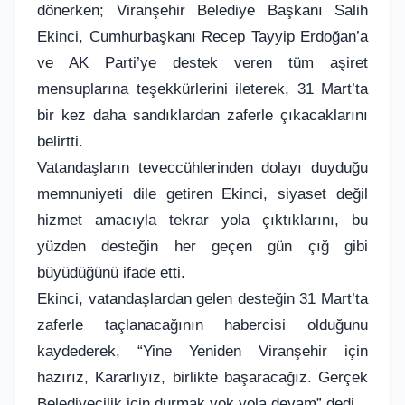
dönerken; Viranşehir Belediye Başkanı Salih
Ekinci, Cumhurbaşkanı Recep Tayyip Erdoğan’a
ve AK Parti’ye destek veren tüm aşiret
mensuplarına teşekkürlerini ileterek, 31 Mart’ta
bir kez daha sandıklardan zaferle çıkacaklarını
belirtti.
Vatandaşların teveccühlerinden dolayı duyduğu
memnuniyeti dile getiren Ekinci, siyaset değil
hizmet amacıyla tekrar yola çıktıklarını, bu
yüzden desteğin her geçen gün çığ gibi
büyüdüğünü ifade etti.
Ekinci, vatandaşlardan gelen desteğin 31 Mart’ta
zaferle taçlanacağının habercisi olduğunu
kaydederek, “Yine Yeniden Viranşehir için
hazırız, Kararlıyız, birlikte başaracağız. Gerçek
Belediyecilik için durmak yok yola devam” dedi.