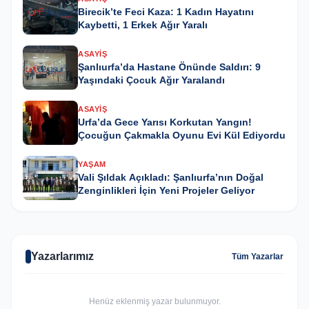
Birecik’te Feci Kaza: 1 Kadın Hayatını
Kaybetti, 1 Erkek Ağır Yaralı
ASAYIŞ
Şanlıurfa’da Hastane Önünde Saldırı: 9
Yaşındaki Çocuk Ağır Yaralandı
ASAYIŞ
Urfa’da Gece Yarısı Korkutan Yangın!
Çocuğun Çakmakla Oyunu Evi Kül Ediyordu
YAŞAM
Vali Şıldak Açıkladı: Şanlıurfa’nın Doğal
Zenginlikleri İçin Yeni Projeler Geliyor
Yazarlarımız
Tüm Yazarlar
Henüz eklenmiş yazar bulunmuyor.