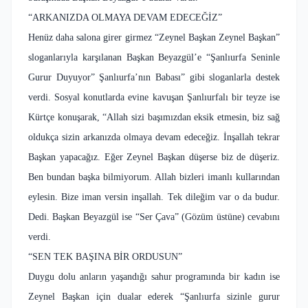
“ARKANIZDA OLMAYA DEVAM EDECEĞİZ”
Henüz daha salona girer girmez “Zeynel Başkan Zeynel Başkan”
sloganlarıyla karşılanan Başkan Beyazgül’e “Şanlıurfa Seninle
Gurur Duyuyor” Şanlıurfa’nın Babası” gibi sloganlarla destek
verdi. Sosyal konutlarda evine kavuşan Şanlıurfalı bir teyze ise
Kürtçe konuşarak, “Allah sizi başımızdan eksik etmesin, biz sağ
oldukça sizin arkanızda olmaya devam edeceğiz. İnşallah tekrar
Başkan yapacağız. Eğer Zeynel Başkan düşerse biz de düşeriz.
Ben bundan başka bilmiyorum. Allah bizleri imanlı kullarından
eylesin. Bize iman versin inşallah. Tek dileğim var o da budur.
Dedi. Başkan Beyazgül ise “Ser Çava” (Gözüm üstüne) cevabını
verdi.
“SEN TEK BAŞINA BİR ORDUSUN”
Duygu dolu anların yaşandığı sahur programında bir kadın ise
Zeynel Başkan için dualar ederek “Şanlıurfa sizinle gurur