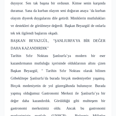
duyuyor. Sen tak başına bir ordusun. Kimse senin karşında
duramaz. Sana da kurban olayım seni doğuran anaya ‘da kurban
olayım diyerek duygularını dile getirdi. Miniklerin mutlulukları
ve destekleri de görülmeye değerdi. Başkan Beyazgül de onlarla
tek tek ilgilendi başlarını okşadı.
BAŞKAN BEYAZGÜL, “ŞANLIURFA’YA BİR DEĞER
DAHA KAZANDIRDIK”
Tarihin Sıfır Noktası Şanlıurfa’ya modern bir eser
kazandırmanın mutluluğu içerisinde olduklarının altını çizen
Başkan Beyazgül, “ Tarihin Sıfır Noktası olarak bilinen
Göbeklitepe Şanlıurfa’da burada birçok medeniyetler yaşamış.
Birçok medeniyetin de yol güzergâhında bulunuyor. Burada
yapmış olduğumuz Gastronomi Merkezi ile Şanlıurfa’ya bir
değer daha kazandırdık. Görüldüğü gibi muhteşem bir
gastronomi merkezimiz oldu. Ancak bu gastronomi
merkezimizin mutfağı, (UNHCR) Birleşmiş Milletler