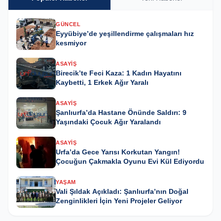
GÜNCEL
Eyyübiye’de yeşillendirme çalışmaları hız
kesmiyor
ASAYIŞ
Birecik’te Feci Kaza: 1 Kadın Hayatını
Kaybetti, 1 Erkek Ağır Yaralı
ASAYIŞ
Şanlıurfa’da Hastane Önünde Saldırı: 9
Yaşındaki Çocuk Ağır Yaralandı
ASAYIŞ
Urfa’da Gece Yarısı Korkutan Yangın!
Çocuğun Çakmakla Oyunu Evi Kül Ediyordu
YAŞAM
Vali Şıldak Açıkladı: Şanlıurfa’nın Doğal
Zenginlikleri İçin Yeni Projeler Geliyor