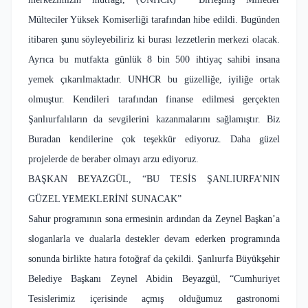
Mülteciler Yüksek Komiserliği tarafından hibe edildi. Bugünden
itibaren şunu söyleyebiliriz ki burası lezzetlerin merkezi olacak.
Ayrıca bu mutfakta günlük 8 bin 500 ihtiyaç sahibi insana
yemek çıkarılmaktadır. UNHCR bu güzelliğe, iyiliğe ortak
olmuştur. Kendileri tarafından finanse edilmesi gerçekten
Şanlıurfalıların da sevgilerini kazanmalarını sağlamıştır. Biz
Buradan kendilerine çok teşekkür ediyoruz. Daha güzel
projelerde de beraber olmayı arzu ediyoruz.
BAŞKAN BEYAZGÜL, “BU TESİS ŞANLIURFA’NIN
GÜZEL YEMEKLERİNİ SUNACAK”
Sahur programının sona ermesinin ardından da Zeynel Başkan’a
sloganlarla ve dualarla destekler devam ederken programında
sonunda birlikte hatıra fotoğraf da çekildi. Şanlıurfa Büyükşehir
Belediye Başkanı Zeynel Abidin Beyazgül, “Cumhuriyet
Tesislerimiz içerisinde açmış olduğumuz gastronomi