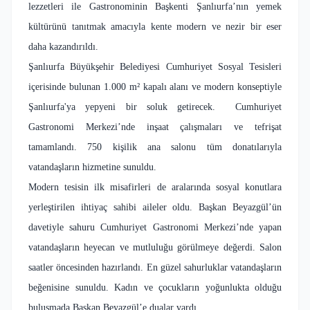
lezzetleri ile Gastronominin Başkenti Şanlıurfa’nın yemek
kültürünü tanıtmak amacıyla kente modern ve nezir bir eser
daha kazandırıldı.
Şanlıurfa Büyükşehir Belediyesi Cumhuriyet Sosyal Tesisleri
içerisinde bulunan 1.000 m² kapalı alanı ve modern konseptiyle
Şanlıurfa'ya yepyeni bir soluk getirecek. Cumhuriyet
Gastronomi Merkezi’nde inşaat çalışmaları ve tefrişat
tamamlandı. 750 kişilik ana salonu tüm donatılarıyla
vatandaşların hizmetine sunuldu.
Modern tesisin ilk misafirleri de aralarında sosyal konutlara
yerleştirilen ihtiyaç sahibi aileler oldu. Başkan Beyazgül’ün
davetiyle sahuru Cumhuriyet Gastronomi Merkezi’nde yapan
vatandaşların heyecan ve mutluluğu görülmeye değerdi. Salon
saatler öncesinden hazırlandı. En güzel sahurluklar vatandaşların
beğenisine sunuldu. Kadın ve çocukların yoğunlukta olduğu
buluşmada Başkan Beyazgül’e dualar vardı.