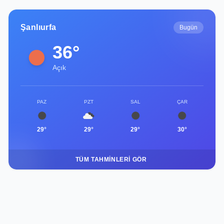
Şanlıurfa
Bugün
36°
Açık
PAZ
PZT
SAL
ÇAR
29°
29°
29°
30°
TÜM TAHMINLERI GÖR