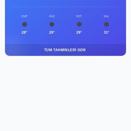
CMT
PAZ
PZT
SAL
28°
29°
29°
31°
TÜM TAHMINLERI GÖR