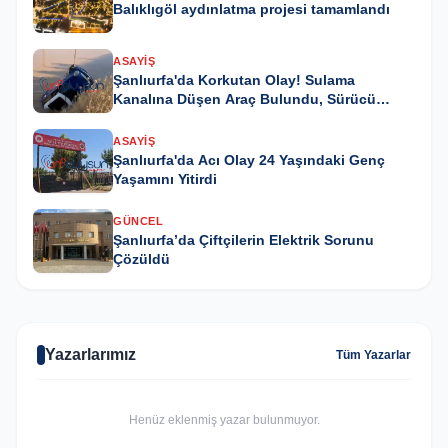
Balıklıgöl aydınlatma projesi tamamlandı
ASAYIŞ
Şanlıurfa'da Korkutan Olay! Sulama
Kanalına Düşen Araç Bulundu, Sürücü
Kayıp
ASAYIŞ
Şanlıurfa'da Acı Olay 24 Yaşındaki Genç
Yaşamını Yitirdi
GÜNCEL
Şanlıurfa’da Çiftçilerin Elektrik Sorunu
Çözüldü
Yazarlarımız
Tüm Yazarlar
Henüz eklenmiş yazar bulunmuyor.