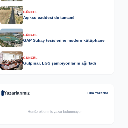
GÜNCEL
Açıksu caddesi de tamam!
GÜNCEL
GAP Sukay tesislerine modern kütüphane
GÜNCEL
Gülpınar, LGS şampiyonlarını ağırladı
Yazarlarımız
Tüm Yazarlar
Henüz eklenmiş yazar bulunmuyor.