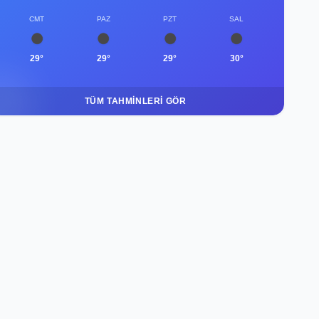
CMT
PAZ
PZT
SAL
29°
29°
29°
30°
TÜM TAHMINLERI GÖR