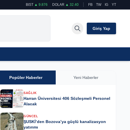
BIST
▲ 9.876
DOLAR
▲ 32.40
FB
TW
IG
YT
Giriş Yap
Popüler Haberler
Yeni Haberler
SAĞLIK
Harran Üniversitesi 406 Sözleşmeli Personel
Alacak
GÜNCEL
ŞUSKİ’den Bozova’ya güçlü kanalizasyon
yatırımı