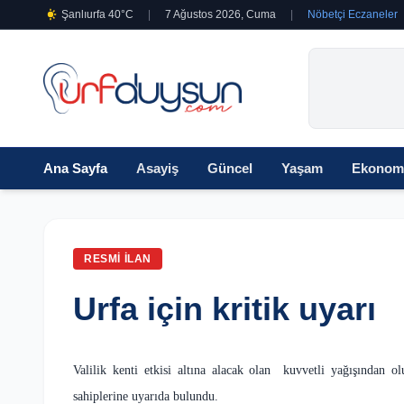
Şanlıurfa 40°C
|
7 Ağustos 2026, Cuma
|
Nöbetçi Eczaneler
Ana Sayfa
Asayiş
Güncel
Yaşam
Ekonom
RESMI İLAN
Urfa için kritik uyarı
Valilik kenti etkisi altına alacak olan kuvvetli yağışından 
sahiplerine uyarıda bulundu.