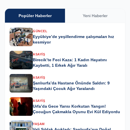
Popüler Haberler
Yeni Haberler
GÜNCEL
Eyyübiye’de yeşillendirme çalışmaları hız
kesmiyor
ASAYIŞ
Birecik’te Feci Kaza: 1 Kadın Hayatını
Kaybetti, 1 Erkek Ağır Yaralı
ASAYIŞ
Şanlıurfa’da Hastane Önünde Saldırı: 9
Yaşındaki Çocuk Ağır Yaralandı
ASAYIŞ
Urfa’da Gece Yarısı Korkutan Yangın!
Çocuğun Çakmakla Oyunu Evi Kül Ediyordu
YAŞAM
Vali Şıldak Açıkladı: Şanlıurfa’nın Doğal