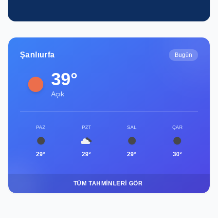
danışmanlığı
Şanlıurfa
Bugün
39°
Açık
PAZ
PZT
SAL
ÇAR
29°
29°
29°
30°
TÜM TAHMINLERI GÖR