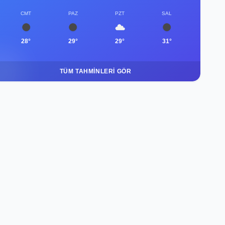
CMT
PAZ
PZT
SAL
28°
29°
29°
31°
TÜM TAHMINLERI GÖR