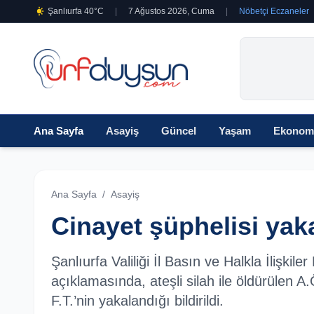
Şanlıurfa 40°C
|
7 Ağustos 2026, Cuma
|
Nöbetçi Eczaneler
Ana Sayfa
Asayiş
Güncel
Yaşam
Ekonom
Ana Sayfa
/
Asayiş
Cinayet şüphelisi yak
Şanlıurfa Valiliği İl Basın ve Halkla İlişkil
açıklamasında, ateşli silah ile öldürülen A.
F.T.’nin yakalandığı bildirildi.