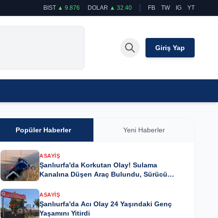
BIST
▲ 9.876
DOLAR
▲ 32.40
FB
TW
IG
YT
Giriş Yap
Popüler Haberler
Yeni Haberler
ASAYIŞ
Şanlıurfa'da Korkutan Olay! Sulama
Kanalına Düşen Araç Bulundu, Sürücü
Kayıp
ASAYIŞ
Şanlıurfa'da Acı Olay 24 Yaşındaki Genç
Yaşamını Yitirdi