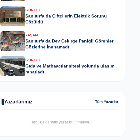
GÜNCEL
Şanlıurfa’da Çiftçilerin Elektrik Sorunu
Çözüldü
YAŞAM
Şanlıurfa'da Dev Çekirge Paniği! Görenler
Gözlerine İnanamadı
GÜNCEL
Gıda ve Matbaacılar sitesi yolunda ulaşım
rahatladı
Yazarlarımız
Tüm Yazarlar
Henüz eklenmiş yazar bulunmuyor.