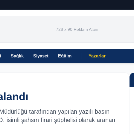
728 x 90 Reklam Alanı
i
Sağlık
Siyaset
Eğitim
Yazarlar
alandı
er Müdürlüğü tarafından yapılan yazılı basın
Ö. isimli şahsın firari şüphelisi olarak aranan